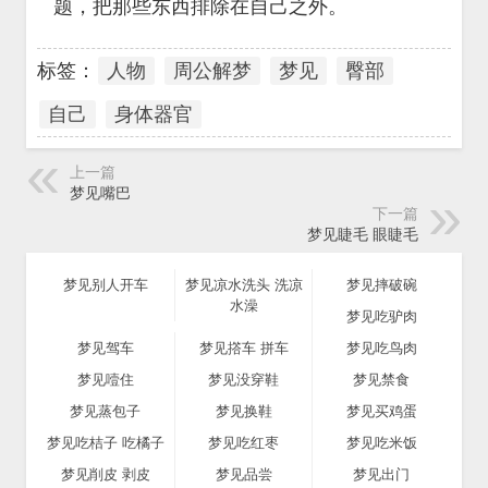
题，把那些东西排除在自己之外。
标签：
人物
周公解梦
梦见
臀部
自己
身体器官
上一篇
梦见嘴巴
下一篇
梦见睫毛 眼睫毛
梦见别人开车
梦见凉水洗头 洗凉
梦见摔破碗
水澡
梦见吃驴肉
梦见驾车
梦见撘车 拼车
梦见吃鸟肉
梦见噎住
梦见没穿鞋
梦见禁食
梦见蒸包子
梦见换鞋
梦见买鸡蛋
梦见吃桔子 吃橘子
梦见吃红枣
梦见吃米饭
梦见削皮 剥皮
梦见品尝
梦见出门