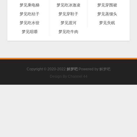
梦见乘电梯
梦见吃冰激凌
梦见穿围裙
梦见吃桔子
梦见穿鞋子
梦见蒸馒头
梦见吃水饺
梦见渡河
梦见失眠
梦见咀嚼
梦见吃牛肉
Copyright © 2020-2022
解梦吧
Powered by
解梦吧
Design By Channel 44