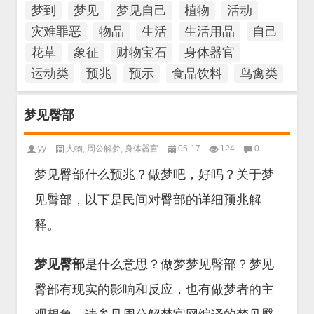
梦到
梦见
梦见自己
植物
活动
灾难罪恶
物品
生活
生活用品
自己
花草
象征
财物宝石
身体器官
运动类
预兆
预示
食品饮料
鸟禽类
梦见臀部
yy
人物
,
周公解梦
,
身体器官
05-17
124
0
梦见臀部什么预兆？做梦吧，好吗？关于梦
见臀部，以下是民间对臀部的详细预兆解
释。
梦见臀部
是什么意思？做梦梦见臀部？梦见
臀部有现实的影响和反应，也有做梦者的主