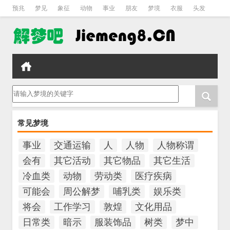
预兆
梦见
象征
动物
事业
朋友
梦境
衣服
头发
孕妇
孩子
吵架
房子
请输入梦境的关键字
常见梦境
事业
交通运输
人
人物
人物称谓
会有
其它活动
其它物品
其它生活
冷血类
动物
劳动类
医疗疾病
可能会
周公解梦
哺乳类
娱乐类
将会
工作学习
敦煌
文化用品
日常类
暗示
服装饰品
树类
梦中