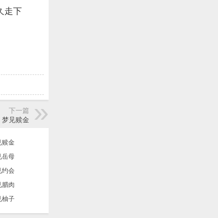
久走下
下一篇
梦见赎金
见赎金
见岳母
见约会
见腊肉
见柚子