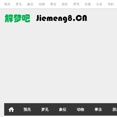
预兆
梦见
象征
动物
事业
朋友
梦境
衣服
头发
孕妇
预兆
梦见
象征
动物
事业
朋