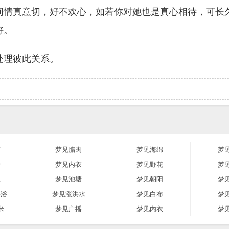
间情真意切，好不欢心，如若你对她也是真心相待，可长
好。
处理彼此关系。
布
梦见腊肉
梦见海绵
梦
播
梦见内衣
梦见野花
梦
浪
梦见池塘
梦见朝阳
梦
共浴
梦见涨洪水
梦见白布
梦
米
梦见广播
梦见内衣
梦