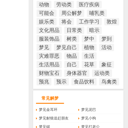
动物
劳动类
医疗疾病
可能会
周公解梦
哺乳类
娱乐类
将会
工作学习
敦煌
文化用品
日常类
暗示
服装饰品
树类
梦中
梦到
梦见
梦见自己
植物
活动
灾难罪恶
物品
生活
生活用品
自己
花草
象征
财物宝石
身体器官
运动类
预兆
预示
食品饮料
鸟禽类
常见解梦
梦见金耳环
梦见泥巴
梦见豺狼追赶朋友
梦见小狗
梦见锯
梦见打老公