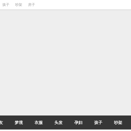
孩子
吵架
房子
友
梦境
衣服
头发
孕妇
孩子
吵架