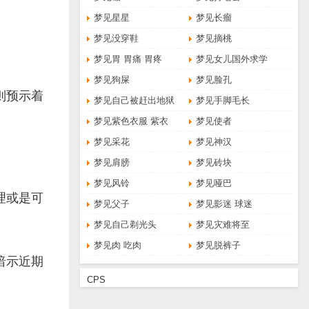
梦见星星
梦见长瘤
梦见没穿鞋
梦见摘桃
梦见胃 胃痛 胃疼
梦见女儿国外求学
梦见狗屎
梦见脸孔
则预示着
梦见自己被赶出地狱
梦见手脚毛长
梦见紫色衣服 紫衣
梦见使者
梦见采花
梦见神汉
梦见肩膀
梦见砖块
梦见风铃
梦见哑巴
理或是可
梦见父子
梦见影迷 球迷
梦见自己剃光头
梦见灾难将至
梦见肉 吃肉
梦见脱裤子
暗示近期
CPS