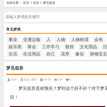
当前位置：
首页
>
低音
>
梦见低音
请输入梦境的关键字
常见梦境
事业
交通运输
人
人物
人物称谓
会有
娱乐类
将会
工作学习
敦煌
文化用品
生活
生活用品
自己
花草
象征
财物宝
梦见低音
diyin
低音
,
感情
06-30
154
0
梦见低音是啥预兆？梦到这个好不好？对于梦见
说！