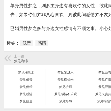
单身男性梦之，则多主身边有喜欢你的女性，彼此
去，如果你们并非真心喜欢，则彼此间感情并不友
已婚男性梦之多与身边女性感情有不顺之事。小心
标签：
低音
感情
上一篇
梦见海绵
梦见涨洪水
梦见发洪水
梦见白
梦见低音
梦见榻榻米
梦见广
梦见佛经
梦见祈雨
梦见巨
梦见感情
梦见感情不乐观
梦见夫妻
梦见赎金
梦见海绵
梦见榻榻