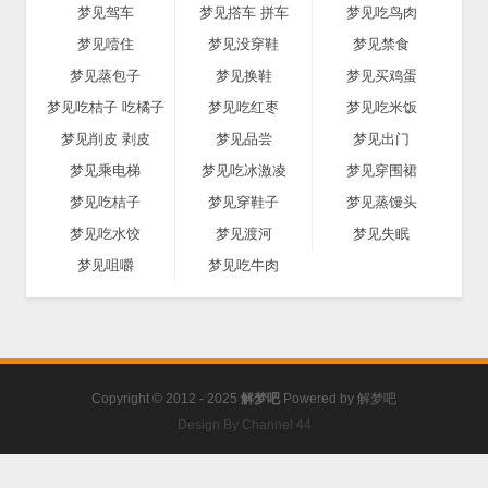
梦见驾车
梦见撘车 拼车
梦见吃鸟肉
梦见噎住
梦见没穿鞋
梦见禁食
梦见蒸包子
梦见换鞋
梦见买鸡蛋
梦见吃桔子 吃橘子
梦见吃红枣
梦见吃米饭
梦见削皮 剥皮
梦见品尝
梦见出门
梦见乘电梯
梦见吃冰激凌
梦见穿围裙
梦见吃桔子
梦见穿鞋子
梦见蒸馒头
梦见吃水饺
梦见渡河
梦见失眠
梦见咀嚼
梦见吃牛肉
Copyright © 2012 - 2025
解梦吧
Powered by
解梦吧
Design By Channel 44