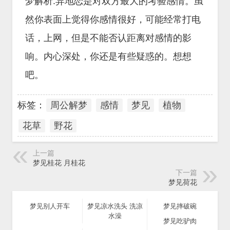
梦解析:异地恋是对双方最大的考验感情。虽
然你表面上觉得你感情很好，可能经常打电
话，上网，但是不能否认距离对感情的影
响。内心深处，你还是有些疑惑的。想想
吧。
标签：
周公解梦
感情
梦见
植物
花草
野花
上一篇
梦见桂花 月桂花
下一篇
梦见荷花
梦见别人开车
梦见凉水洗头 洗凉
梦见摔破碗
水澡
梦见吃驴肉