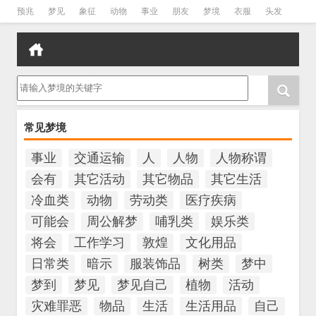
预兆
梦见
象征
动物
事业
朋友
梦境
衣服
头发
孕妇
孩子
吵架
房子
请输入梦境的关键字
常见梦境
事业
交通运输
人
人物
人物称谓
会有
其它活动
其它物品
其它生活
冷血类
动物
劳动类
医疗疾病
可能会
周公解梦
哺乳类
娱乐类
将会
工作学习
敦煌
文化用品
日常类
暗示
服装饰品
树类
梦中
梦到
梦见
梦见自己
植物
活动
灾难罪恶
物品
生活
生活用品
自己