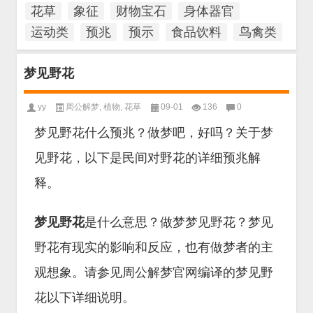
花草
象征
财物宝石
身体器官
运动类
预兆
预示
食品饮料
鸟禽类
梦见野花
yy
周公解梦
,
植物
,
花草
09-01
136
0
梦见野花什么预兆？做梦吧，好吗？关于梦
见野花，以下是民间对野花的详细预兆解
释。
梦见野花
是什么意思？做梦梦见野花？梦见
野花有现实的影响和反应，也有做梦者的主
观想象。请参见周公解梦官网编译的梦见野
花以下详细说明。