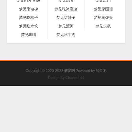
梦见削皮 剥皮
梦见品尝
梦见出门
梦见乘电梯
梦见吃冰激凌
梦见穿围裙
梦见吃桔子
梦见穿鞋子
梦见蒸馒头
梦见吃水饺
梦见渡河
梦见失眠
梦见咀嚼
梦见吃牛肉
Copyright © 2020-2022
解梦吧
Powered by
解梦吧
Design By Channel 44