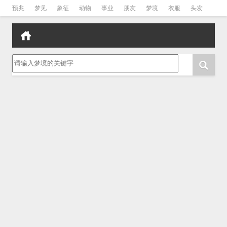
预兆
梦见
象征
动物
事业
朋友
梦境
衣服
头发
孕妇
孩子
吵架
房子
请输入梦境的关键字