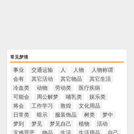
常见梦境
事业
交通运输
人
人物
人物称谓
会有
其它活动
其它物品
其它生活
冷血类
动物
劳动类
医疗疾病
可能会
周公解梦
哺乳类
娱乐类
将会
工作学习
敦煌
文化用品
日常类
暗示
服装饰品
树类
梦中
梦到
梦见
梦见自己
植物
活动
灾难罪恶
物品
生活
生活用品
自己