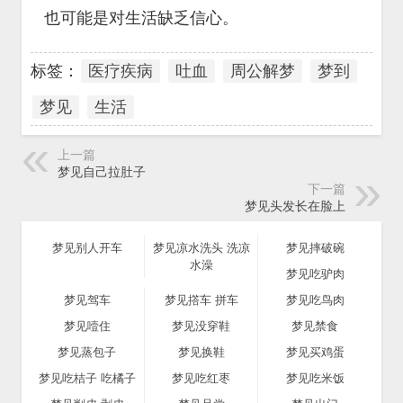
也可能是对生活缺乏信心。
标签：
医疗疾病
吐血
周公解梦
梦到
梦见
生活
上一篇
梦见自己拉肚子
下一篇
梦见头发长在脸上
梦见别人开车
梦见凉水洗头 洗凉
梦见摔破碗
水澡
梦见吃驴肉
梦见驾车
梦见撘车 拼车
梦见吃鸟肉
梦见噎住
梦见没穿鞋
梦见禁食
梦见蒸包子
梦见换鞋
梦见买鸡蛋
梦见吃桔子 吃橘子
梦见吃红枣
梦见吃米饭