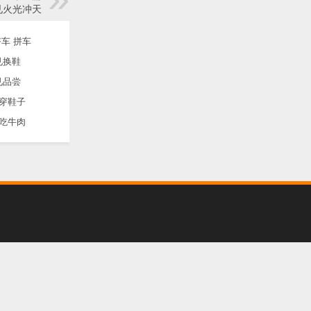
见火光冲天
车 拼车
见换鞋
见品尝
穿鞋子
吃牛肉