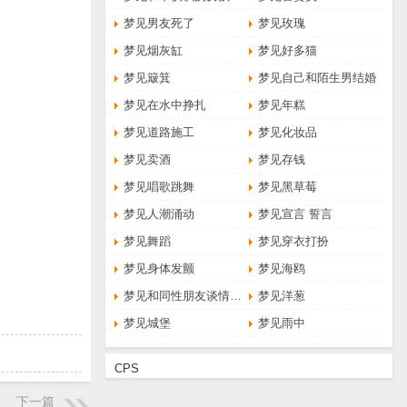
梦见男友死了
梦见玫瑰
梦见烟灰缸
梦见好多猫
梦见簸箕
梦见自己和陌生男结婚
梦见在水中挣扎
梦见年糕
梦见道路施工
梦见化妆品
梦见卖酒
梦见存钱
梦见唱歌跳舞
梦见黑草莓
梦见人潮涌动
梦见宣言 誓言
梦见舞蹈
梦见穿衣打扮
梦见身体发颤
梦见海鸥
梦见和同性朋友谈情说爱
梦见洋葱
梦见城堡
梦见雨中
CPS
下一篇