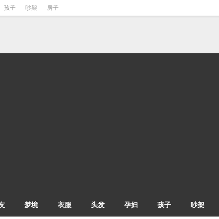
孩子
吵架
房子
友
梦境
衣服
头发
孕妇
孩子
吵架