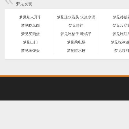
梦见发丧
梦见别人开车
梦见凉水洗头 洗凉水澡
梦见摔破
梦见吃鸟肉
梦见噎住
梦见没穿
梦见买鸡蛋
梦见吃桔子 吃橘子
梦见吃红
梦见出门
梦见乘电梯
梦见吃冰
梦见蒸馒头
梦见吃水饺
梦见渡