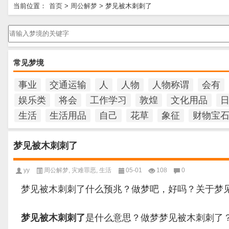
当前位置：
首页
>
周公解梦
>
梦见被木刺刺了
请输入梦境的关键字
常见梦境
事业
交通运输
人
人物
人物称谓
会有
娱乐类
将会
工作学习
敦煌
文化用品
生活
生活用品
自己
花草
象征
财物宝
梦见被木刺刺了
yy
周公解梦
,
灾难罪恶
,
生活
05-01
108
0
梦见被木刺刺了什么预兆？做梦吧，好吗？关于梦
梦见被木刺刺了
是什么意思？做梦梦见被木刺刺了