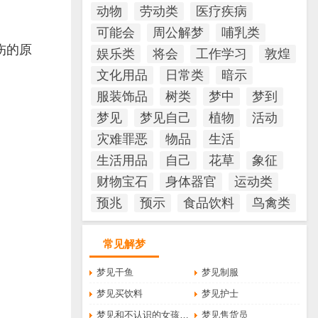
动物
劳动类
医疗疾病
可能会
周公解梦
哺乳类
伤的原
娱乐类
将会
工作学习
敦煌
文化用品
日常类
暗示
服装饰品
树类
梦中
梦到
梦见
梦见自己
植物
活动
灾难罪恶
物品
生活
生活用品
自己
花草
象征
财物宝石
身体器官
运动类
预兆
预示
食品饮料
鸟禽类
常见解梦
梦见干鱼
梦见制服
梦见买饮料
梦见护士
梦见和不认识的女孩接吻
梦见售货员