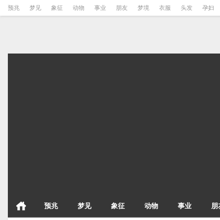
预兆
梦见
象征
动物
事业
朋友
梦境
衣服
头发
孕妇
预兆
梦见
象征
动物
事业
朋