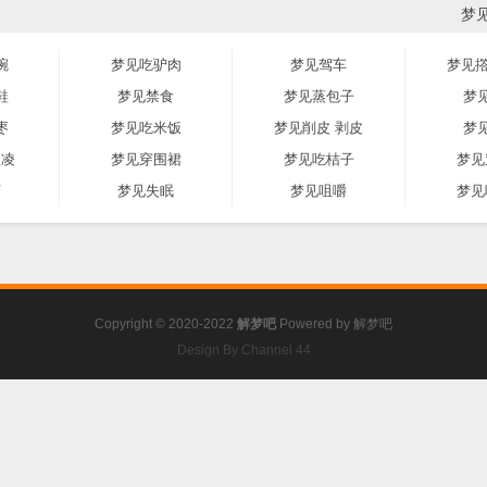
梦
碗
梦见吃驴肉
梦见驾车
梦见撘
鞋
梦见禁食
梦见蒸包子
梦
枣
梦见吃米饭
梦见削皮 剥皮
梦
激凌
梦见穿围裙
梦见吃桔子
梦见
河
梦见失眠
梦见咀嚼
梦见
Copyright © 2020-2022
解梦吧
Powered by
解梦吧
Design By Channel 44