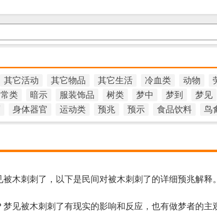
其它活动
其它物品
其它生活
冷血类
动物
日常类
暗示
服装饰品
树类
梦中
梦到
梦见
石
身体器官
运动类
预兆
预示
食品饮料
鸟
见被木刺刺了，以下是民间对被木刺刺了的详细预兆解释
？梦见被木刺刺了有现实的影响和反应，也有做梦者的主