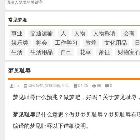
常见梦境
事业
交通运输
人
人物
人物称谓
会有
娱乐类
将会
工作学习
敦煌
文化用品
生活
生活用品
自己
花草
象征
财物宝
梦见耻辱
htz
周公解梦
,
灾难罪恶
,
生活
04-25
69
0
梦见耻辱什么预兆？做梦吧，好吗？关于梦见耻辱
梦见耻辱
是什么意思？做梦梦见耻辱？梦见耻辱有
编译的梦见耻辱以下详细说明。