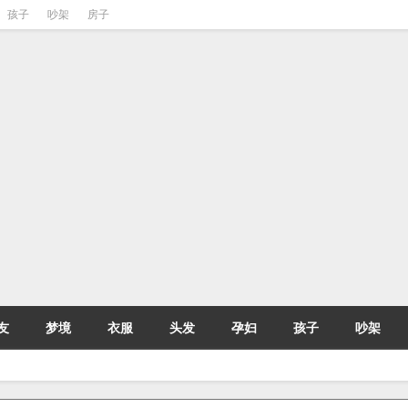
孩子
吵架
房子
友
梦境
衣服
头发
孕妇
孩子
吵架