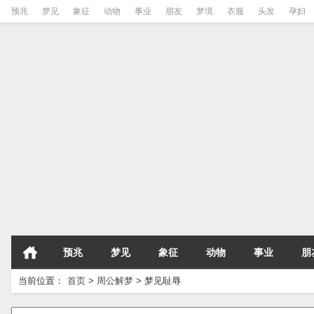
预兆
梦见
象征
动物
事业
朋友
梦境
衣服
头发
孕妇
预兆
梦见
象征
动物
事业
朋
当前位置：
首页
>
周公解梦
>
梦见耻辱
请输入梦境的关键字