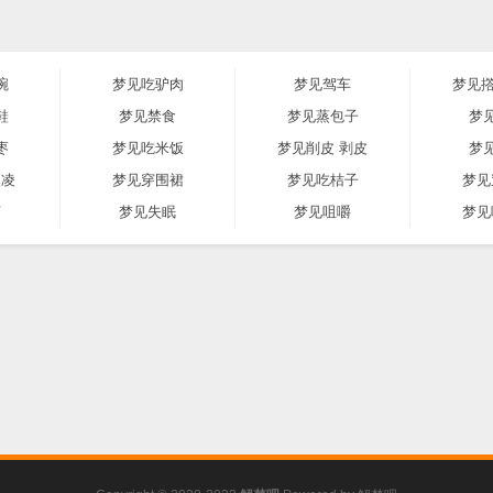
碗
梦见吃驴肉
梦见驾车
梦见撘
鞋
梦见禁食
梦见蒸包子
梦
枣
梦见吃米饭
梦见削皮 剥皮
梦
激凌
梦见穿围裙
梦见吃桔子
梦见
河
梦见失眠
梦见咀嚼
梦见