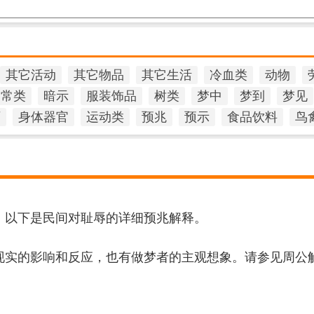
其它活动
其它物品
其它生活
冷血类
动物
日常类
暗示
服装饰品
树类
梦中
梦到
梦见
石
身体器官
运动类
预兆
预示
食品饮料
鸟
，以下是民间对耻辱的详细预兆解释。
现实的影响和反应，也有做梦者的主观想象。请参见周公