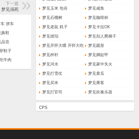
下一篇
梦见玉米 包谷
梦见咸鱼
梦见溺死
梦见石榴树
梦见咖啡杯
车 拼车
梦见老鼠 耗子
梦见卡拉OK
见换鞋
梦见琥珀
梦见别人爬梯子
见品尝
梦见开怀大嚼 开怀大吃
梦见圆形
穿鞋子
梦见秤杆
梦见脚趾甲
吃牛肉
梦见河水
梦见家中失火
梦见打雪仗
梦见黄瓜
梦见买米
梦见乘客
梦见打官司
梦见吹奏乐器
CPS