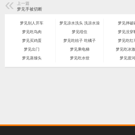
上一篇
梦见手被切断
梦见别人开车
梦见凉水洗头 洗凉水澡
梦见摔破
梦见吃鸟肉
梦见噎住
梦见没穿
梦见买鸡蛋
梦见吃桔子 吃橘子
梦见吃红
梦见出门
梦见乘电梯
梦见吃冰
梦见蒸馒头
梦见吃水饺
梦见渡