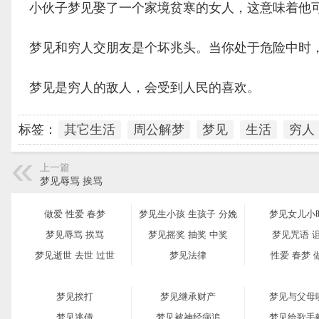
小伙子梦见娶了一个家境贫寒的女人，这意味着他
梦见和穷人交朋友是个坏兆头。当你处于危险中时
梦见是穷人的敌人，会受到人民的喜欢。
标签：
其它生活
周公解梦
梦见
生活
穷人
上一篇
梦见辱骂 挨骂
做爱 性爱 春梦
梦见生小孩 生孩子 分娩
梦见女儿小
梦见辱骂 挨骂
梦见摇奖 抽奖 中奖
梦见咒语 
梦见逝世 去世 过世
梦见法律
性爱 春梦 
梦见挨打
梦见继承财产
梦见与父母
梦见逃债
梦见被神经病追
梦见给歌手