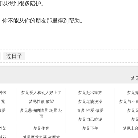
可以得到很多陪护。
，你不能从你的朋友那里得到帮助。
过日子
梦
时候
梦见爱人和别人好上了
梦见赶出家族
梦见
诅咒
梦见性欲 欲望
梦见老婆洗澡
梦见与不
做爱
梦见悲伤的情景 场景 场
春梦 性爱 做爱
梦见
面
梦见自己吃泥
梦
吵架
梦见作客
梦见下午
梦见上台
献花
梦见魔术表演 变魔术