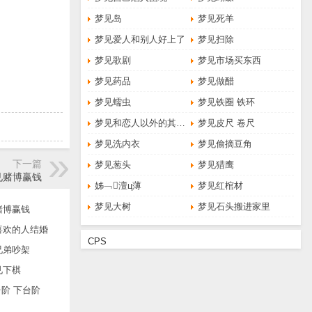
梦见岛
梦见死羊
梦见爱人和别人好上了
梦见扫除
梦见歌剧
梦见市场买东西
梦见药品
梦见做醋
梦见蠕虫
梦见铁圈 铁环
梦见和恋人以外的其他人做爱
梦见皮尺 卷尺
梦见洗内衣
梦见偷摘豆角
下一篇
梦见葱头
梦见猎鹰
见赌博赢钱
姊﹁澶ц薄
梦见红棺材
梦见大树
梦见石头搬进家里
赌博赢钱
喜欢的人结婚
CPS
兄弟吵架
见下棋
阶 下台阶