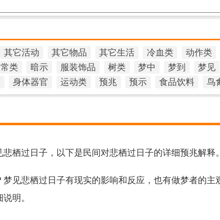
其它活动
其它物品
其它生活
冷血类
动作类
日常类
暗示
服装饰品
树类
梦中
梦到
梦见
石
身体器官
运动类
预兆
预示
食品饮料
鸟
见悲栖过日子，以下是民间对悲栖过日子的详细预兆解释
？梦见悲栖过日子有现实的影响和反应，也有做梦者的主
细说明。