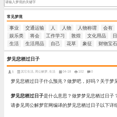
常见梦境
事业
交通运输
人
人物
人物称谓
会有
娱乐类
将会
工作学习
敦煌
文化用品
生活
生活用品
自己
花草
象征
财物宝
梦见悲栖过日子
lj
其它生活
,
周公解梦
,
生活
04-18
102
0
梦见悲栖过日子什么预兆？做梦吧，好吗？关于梦
梦见悲栖过日子
是什么意思？做梦梦见悲栖过日子
请参见周公解梦官网编译的梦见悲栖过日子以下详