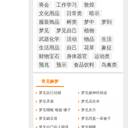
将会
工作学习
敦煌
文化用品
日常类
暗示
服装饰品
树类
梦中
梦到
梦见
梦见自己
植物
武器化学
活动
物品
生活
生活用品
自己
花草
象征
财物宝石
身体器官
运动类
预兆
预示
食品饮料
鸟禽类
常见解梦
梦见自己结婚
梦见被神经病追
梦见矛盾
梦见花生米
梦见咽喉 喉咙 嗓子
梦见东方
梦见豌豆苗
梦见同盖一床被子
梦见自己陷入困境
梦见蝴蝶