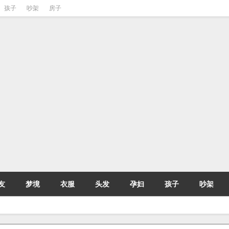
孩子
吵架
房子
友
梦境
衣服
头发
孕妇
孩子
吵架