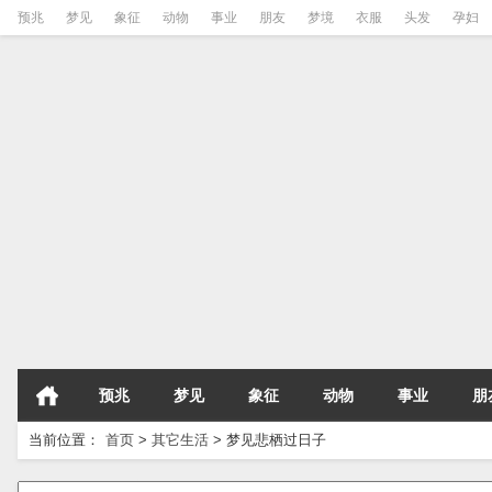
预兆
梦见
象征
动物
事业
朋友
梦境
衣服
头发
孕妇
预兆
梦见
象征
动物
事业
朋
当前位置：
首页
>
其它生活
>
梦见悲栖过日子
请输入梦境的关键字