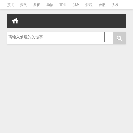
预兆
梦见
象征
动物
事业
朋友
梦境
衣服
头发
孕妇
孩子
吵架
房子
请输入梦境的关键字