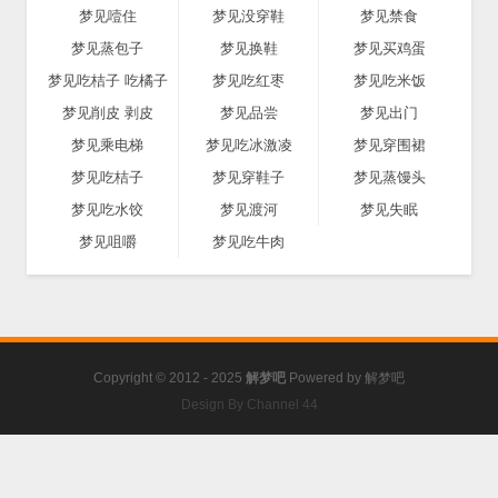
梦见噎住
梦见没穿鞋
梦见禁食
梦见蒸包子
梦见换鞋
梦见买鸡蛋
梦见吃桔子 吃橘子
梦见吃红枣
梦见吃米饭
梦见削皮 剥皮
梦见品尝
梦见出门
梦见乘电梯
梦见吃冰激凌
梦见穿围裙
梦见吃桔子
梦见穿鞋子
梦见蒸馒头
梦见吃水饺
梦见渡河
梦见失眠
梦见咀嚼
梦见吃牛肉
Copyright © 2012 - 2025
解梦吧
Powered by
解梦吧
Design By Channel 44