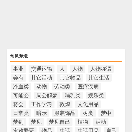
常见梦境
事业
交通运输
人
人物
人物称谓
会有
其它活动
其它物品
其它生活
冷血类
动物
劳动类
医疗疾病
可能会
周公解梦
哺乳类
娱乐类
将会
工作学习
敦煌
文化用品
日常类
暗示
服装饰品
树类
梦中
梦到
梦见
梦见自己
植物
活动
灾难罪恶
物品
生活
生活用品
自己