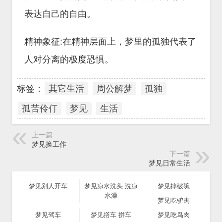
表达自己的自由。
精神象征:在精神层面上，梦里的孤独代表了
人对分离的极度恐惧。
标签：
其它生活
周公解梦
孤独
孤苦伶仃
梦见
生活
上一篇
梦见换工作
下一篇
梦见日常生活
梦见别人开车
梦见凉水洗头 洗凉
梦见摔破碗
水澡
梦见吃驴肉
梦见驾车
梦见撘车 拼车
梦见吃鸟肉