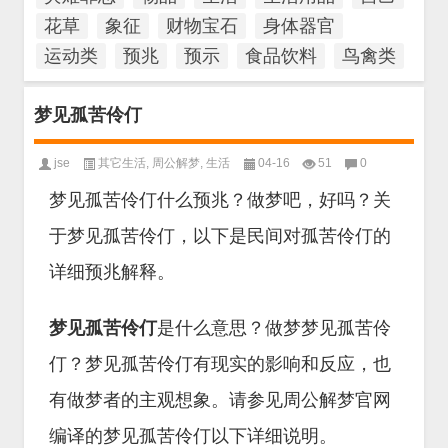
花草
象征
财物宝石
身体器官
运动类
预兆
预示
食品饮料
鸟禽类
梦见孤苦伶仃
jse
其它生活
,
周公解梦
,
生活
04-16
51
0
梦见孤苦伶仃什么预兆？做梦吧，好吗？关
于梦见孤苦伶仃，以下是民间对孤苦伶仃的
详细预兆解释。
梦见孤苦伶仃
是什么意思？做梦梦见孤苦伶
仃？梦见孤苦伶仃有现实的影响和反应，也
有做梦者的主观想象。请参见周公解梦官网
编译的梦见孤苦伶仃以下详细说明。