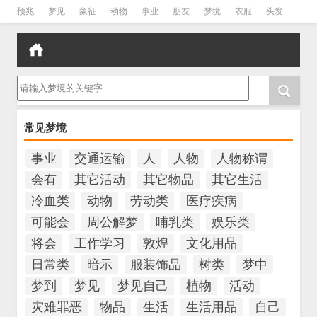
预兆
梦见
象征
动物
事业
朋友
梦境
衣服
头发
孕妇
孩子
吵架
房子
请输入梦境的关键字
常见梦境
事业
交通运输
人
人物
人物称谓
会有
其它活动
其它物品
其它生活
冷血类
动物
劳动类
医疗疾病
可能会
周公解梦
哺乳类
娱乐类
将会
工作学习
敦煌
文化用品
日常类
暗示
服装饰品
树类
梦中
梦到
梦见
梦见自己
植物
活动
灾难罪恶
物品
生活
生活用品
自己