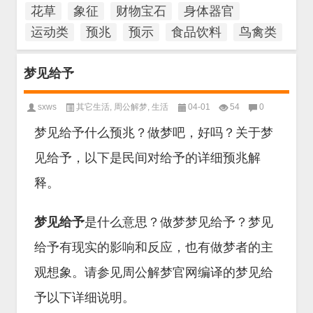
花草
象征
财物宝石
身体器官
运动类
预兆
预示
食品饮料
鸟禽类
梦见给予
sxws
其它生活
,
周公解梦
,
生活
04-01
54
0
梦见给予什么预兆？做梦吧，好吗？关于梦
见给予，以下是民间对给予的详细预兆解
释。
梦见给予
是什么意思？做梦梦见给予？梦见
给予有现实的影响和反应，也有做梦者的主
观想象。请参见周公解梦官网编译的梦见给
予以下详细说明。