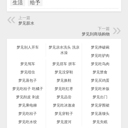
生活
给予
上一篇
梦见脏水
下一篇
梦见到商场购物
梦见别人开车
梦见凉水洗头 洗凉
梦见摔破碗
水澡
梦见吃驴肉
梦见驾车
梦见撘车 拼车
梦见吃鸟肉
梦见噎住
梦见没穿鞋
梦见禁食
梦见蒸包子
梦见换鞋
梦见买鸡蛋
梦见吃桔子 吃橘子
梦见吃红枣
梦见吃米饭
梦见削皮 剥皮
梦见品尝
梦见出门
梦见乘电梯
梦见吃冰激凌
梦见穿围裙
梦见吃桔子
梦见穿鞋子
梦见蒸馒头
梦见吃水饺
梦见渡河
梦见失眠