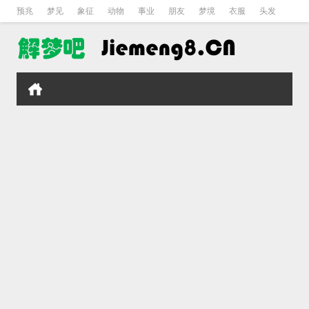
预兆
梦见
象征
动物
事业
朋友
梦境
衣服
头发
孕妇
孩子
吵架
房子