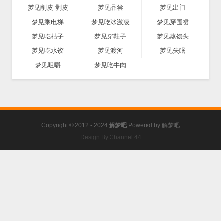
梦见削皮 剥皮
梦见品尝
梦见出门
梦见乘电梯
梦见吃冰激凌
梦见穿围裙
梦见吃桔子
梦见穿鞋子
梦见蒸馒头
梦见吃水饺
梦见渡河
梦见失眠
梦见咀嚼
梦见吃牛肉
Copyright © 2012 - 2024
解梦吧
Powered by
解梦吧
Design By Channel 44