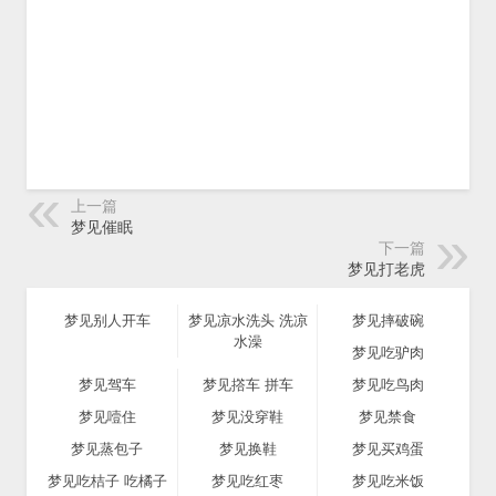
上一篇
梦见催眠
下一篇
梦见打老虎
梦见别人开车
梦见凉水洗头 洗凉
梦见摔破碗
水澡
梦见吃驴肉
梦见驾车
梦见撘车 拼车
梦见吃鸟肉
梦见噎住
梦见没穿鞋
梦见禁食
梦见蒸包子
梦见换鞋
梦见买鸡蛋
梦见吃桔子 吃橘子
梦见吃红枣
梦见吃米饭