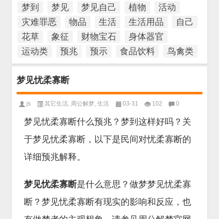
梦到
梦见
梦见自己
植物
活动
灾难罪恶
物品
生活
生活用品
自己
花草
象征
财物宝石
身体器官
运动类
预兆
预示
食品饮料
鸟禽类
梦见忧柔寡断
js
其它生活
,
周公解梦
,
生活
03-31
102
0
梦见忧柔寡断什么预兆？梦到这样好吗？关
于梦见忧柔寡断，以下是民间对忧柔寡断的
详细预兆解释。
梦见忧柔寡断
是什么意思？做梦梦见忧柔寡
断？梦见忧柔寡断有现实的影响和反应，也