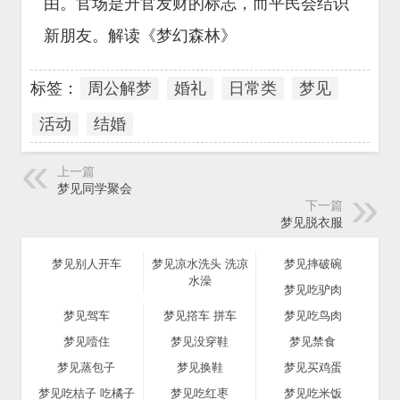
由。官场是升官发财的标志，而平民会结识
新朋友。解读《梦幻森林》
标签：
周公解梦
婚礼
日常类
梦见
活动
结婚
上一篇
梦见同学聚会
下一篇
梦见脱衣服
梦见别人开车
梦见凉水洗头 洗凉
梦见摔破碗
水澡
梦见吃驴肉
梦见驾车
梦见撘车 拼车
梦见吃鸟肉
梦见噎住
梦见没穿鞋
梦见禁食
梦见蒸包子
梦见换鞋
梦见买鸡蛋
梦见吃桔子 吃橘子
梦见吃红枣
梦见吃米饭