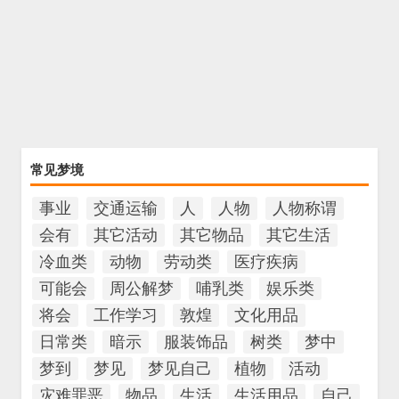
常见梦境
事业
交通运输
人
人物
人物称谓
会有
其它活动
其它物品
其它生活
冷血类
动物
劳动类
医疗疾病
可能会
周公解梦
哺乳类
娱乐类
将会
工作学习
敦煌
文化用品
日常类
暗示
服装饰品
树类
梦中
梦到
梦见
梦见自己
植物
活动
灾难罪恶
物品
生活
生活用品
自己