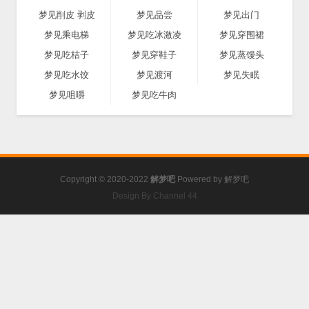
梦见削皮 剥皮
梦见品尝
梦见出门
梦见乘电梯
梦见吃冰激凌
梦见穿围裙
梦见吃桔子
梦见穿鞋子
梦见蒸馒头
梦见吃水饺
梦见渡河
梦见失眠
梦见咀嚼
梦见吃牛肉
Copyright © 2020-2022
解梦吧
Powered by
解梦吧
Design By Channel 44