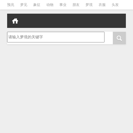
预兆
梦见
象征
动物
事业
朋友
梦境
衣服
头发
孕妇
孩子
吵架
房子
请输入梦境的关键字