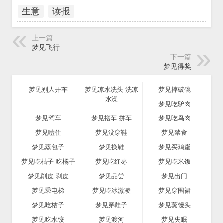
生意
读报
上一篇
梦见飞行
下一篇
梦见得奖
梦见别人开车
梦见凉水洗头 洗凉
梦见摔破碗
水澡
梦见吃驴肉
梦见驾车
梦见撘车 拼车
梦见吃鸟肉
梦见噎住
梦见没穿鞋
梦见禁食
梦见蒸包子
梦见换鞋
梦见买鸡蛋
梦见吃桔子 吃橘子
梦见吃红枣
梦见吃米饭
梦见削皮 剥皮
梦见品尝
梦见出门
梦见乘电梯
梦见吃冰激凌
梦见穿围裙
梦见吃桔子
梦见穿鞋子
梦见蒸馒头
梦见吃水饺
梦见渡河
梦见失眠