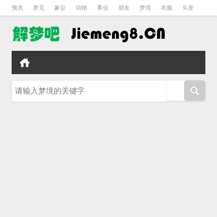
预兆
梦见
象征
动物
事业
朋友
梦境
衣服
头发
孕妇
孩子
吵架
房子
请输入梦境的关键字