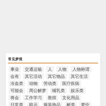
常见梦境
事业
交通运输
人
人物
人物称谓
会有
其它活动
其它物品
其它生活
冷血类
动物
劳动类
医疗疾病
可能会
周公解梦
哺乳类
娱乐类
将会
工作学习
敦煌
文化用品
日常类
暗示
服装饰品
树类
梦中