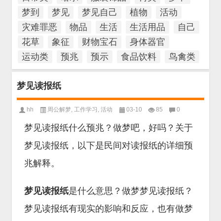
梦到
梦见
梦见自己
植物
活动
灾难罪恶
物品
生活
生活用品
自己
花草
象征
财物宝石
身体器官
运动类
预兆
预示
食品饮料
鸟禽类
梦见读报纸
hh
周公解梦
,
工作学习
,
活动
03-10
85
0
梦见读报纸什么预兆？做梦吧，好吗？关于
梦见读报纸，以下是民间对读报纸的详细预
兆解释。
梦见读报纸
是什么意思？做梦梦见读报纸？
梦见读报纸有现实的影响和反应，也有做梦