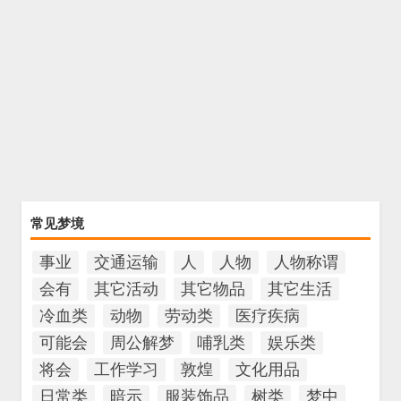
常见梦境
事业
交通运输
人
人物
人物称谓
会有
其它活动
其它物品
其它生活
冷血类
动物
劳动类
医疗疾病
可能会
周公解梦
哺乳类
娱乐类
将会
工作学习
敦煌
文化用品
日常类
暗示
服装饰品
树类
梦中