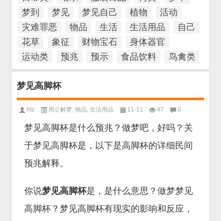
梦到
梦见
梦见自己
植物
活动
灾难罪恶
物品
生活
生活用品
自己
花草
象征
财物宝石
身体器官
运动类
预兆
预示
食品饮料
鸟禽类
梦见高脚杯
htz
周公解梦
,
物品
,
生活用品
11-11
47
0
梦见高脚杯是什么预兆？做梦吧，好吗？关
于梦见高脚杯是，以下是高脚杯的详细民间
预兆解释。
你说
梦见高脚杯
是，是什么意思？做梦梦见
高脚杯？梦见高脚杯有现实的影响和反应，