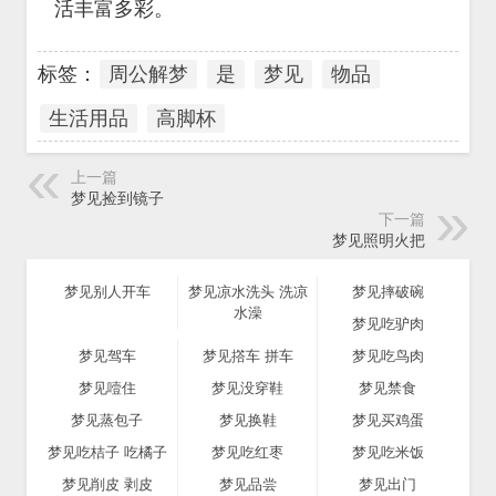
活丰富多彩。
标签：
周公解梦
是
梦见
物品
生活用品
高脚杯
上一篇
梦见捡到镜子
下一篇
梦见照明火把
梦见别人开车
梦见凉水洗头 洗凉
梦见摔破碗
水澡
梦见吃驴肉
梦见驾车
梦见撘车 拼车
梦见吃鸟肉
梦见噎住
梦见没穿鞋
梦见禁食
梦见蒸包子
梦见换鞋
梦见买鸡蛋
梦见吃桔子 吃橘子
梦见吃红枣
梦见吃米饭
梦见削皮 剥皮
梦见品尝
梦见出门