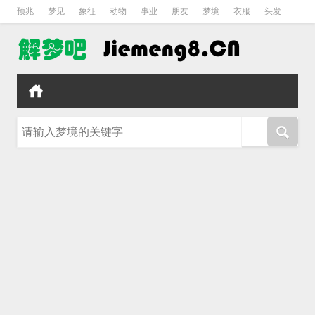
预兆
梦见
象征
动物
事业
朋友
梦境
衣服
头发
孕妇
孩子
吵架
房子
请输入梦境的关键字