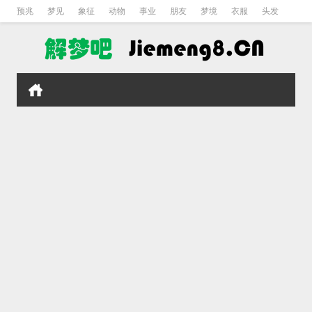
预兆
梦见
象征
动物
事业
朋友
梦境
衣服
头发
孕妇
孩子
吵架
房子