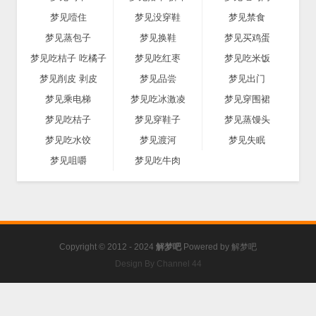
梦见噎住
梦见没穿鞋
梦见禁食
梦见蒸包子
梦见换鞋
梦见买鸡蛋
梦见吃桔子 吃橘子
梦见吃红枣
梦见吃米饭
梦见削皮 剥皮
梦见品尝
梦见出门
梦见乘电梯
梦见吃冰激凌
梦见穿围裙
梦见吃桔子
梦见穿鞋子
梦见蒸馒头
梦见吃水饺
梦见渡河
梦见失眠
梦见咀嚼
梦见吃牛肉
Copyright © 2012 - 2024
解梦吧
Powered by
解梦吧
Design By Channel 44