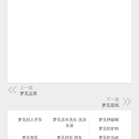
上一篇
梦见运算
下一篇
梦见宣纸
梦见别人开车
梦见凉水洗头 洗凉
梦见摔破碗
水澡
梦见吃驴肉
梦见驾车
梦见撘车 拼车
梦见吃鸟肉