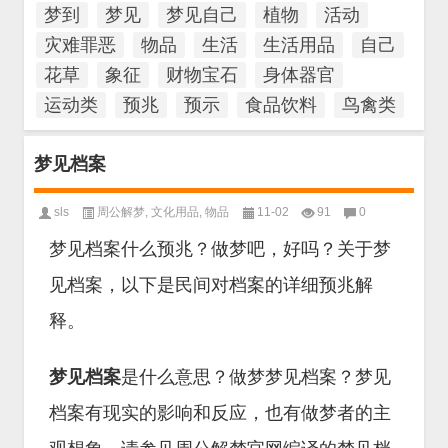
梦到
梦见
梦见自己
植物
活动
灾难罪恶
物品
生活
生活用品
自己
花草
象征
财物宝石
身体器官
运动类
预兆
预示
食品饮料
鸟禽类
梦见档案
sls
周公解梦
,
文化用品
,
物品
11-02
91
0
梦见档案什么预兆？做梦吧，好吗？关于梦
见档案，以下是民间对档案的详细预兆解
释。
梦见档案
是什么意思？做梦梦见档案？梦见
档案有现实的影响和反应，也有做梦者的主