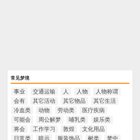
常见梦境
事业
交通运输
人
人物
人物称谓
会有
其它活动
其它物品
其它生活
冷血类
动物
劳动类
医疗疾病
可能会
周公解梦
哺乳类
娱乐类
将会
工作学习
敦煌
文化用品
日常类
暗示
服装饰品
树类
梦中