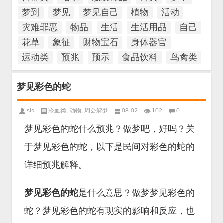
梦到
梦见
梦见自己
植物
活动
灾难罪恶
物品
生活
生活用品
自己
花草
象征
财物宝石
身体器官
运动类
预兆
预示
食品饮料
鸟禽类
梦见彩色的蛇
sls
冷血类
,
动物
,
周公解梦
08-02
102
0
梦见彩色的蛇什么预兆？做梦吧，好吗？关
于梦见彩色的蛇，以下是民间对彩色的蛇的
详细预兆解释。
梦见彩色的蛇
是什么意思？做梦梦见彩色的
蛇？梦见彩色的蛇有现实的影响和反应，也