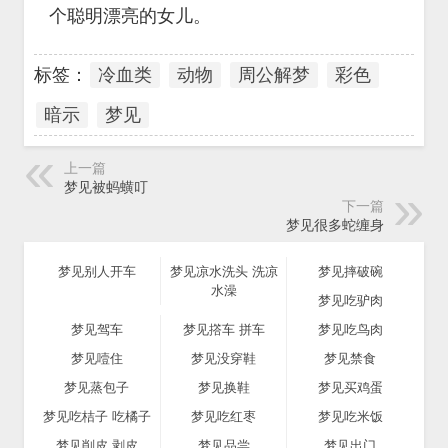
个聪明漂亮的女儿。
标签：
冷血类
动物
周公解梦
彩色
暗示
梦见
上一篇
梦见被蚂蟥叮
下一篇
梦见很多蛇缠身
梦见别人开车
梦见凉水洗头 洗凉
梦见摔破碗
水澡
梦见吃驴肉
梦见驾车
梦见撘车 拼车
梦见吃鸟肉
梦见噎住
梦见没穿鞋
梦见禁食
梦见蒸包子
梦见换鞋
梦见买鸡蛋
梦见吃桔子 吃橘子
梦见吃红枣
梦见吃米饭
梦见削皮 剥皮
梦见品尝
梦见出门