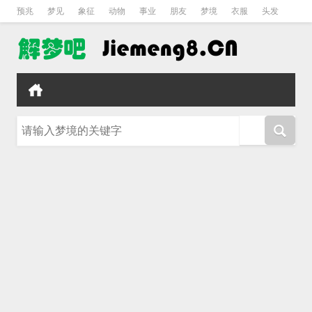
预兆
梦见
象征
动物
事业
朋友
梦境
衣服
头发
孕妇
孩子
吵架
房子
请输入梦境的关键字