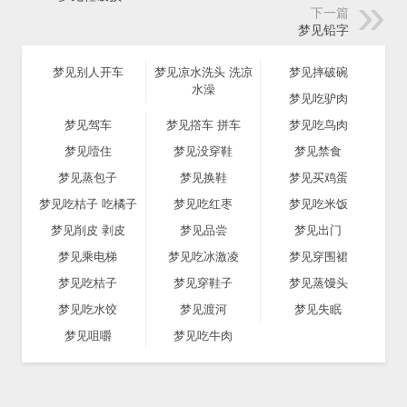
下一篇
梦见铅字
梦见别人开车
梦见凉水洗头 洗凉
梦见摔破碗
水澡
梦见吃驴肉
梦见驾车
梦见撘车 拼车
梦见吃鸟肉
梦见噎住
梦见没穿鞋
梦见禁食
梦见蒸包子
梦见换鞋
梦见买鸡蛋
梦见吃桔子 吃橘子
梦见吃红枣
梦见吃米饭
梦见削皮 剥皮
梦见品尝
梦见出门
梦见乘电梯
梦见吃冰激凌
梦见穿围裙
梦见吃桔子
梦见穿鞋子
梦见蒸馒头
梦见吃水饺
梦见渡河
梦见失眠
梦见咀嚼
梦见吃牛肉