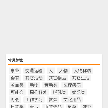
常见梦境
事业
交通运输
人
人物
人物称谓
会有
其它活动
其它物品
其它生活
冷血类
动物
劳动类
医疗疾病
可能会
周公解梦
哺乳类
娱乐类
将会
工作学习
敦煌
文化用品
日常类
暗示
服装饰品
树类
梦中