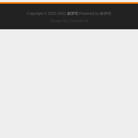
Copyright © 2020-2022
解梦吧
Powered by
解梦吧
Design By Channel 44