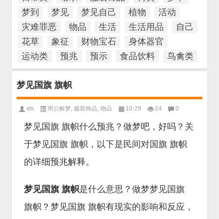
梦到
梦见
梦见自己
植物
活动
灾难罪恶
物品
生活
生活用品
自己
花草
象征
财物宝石
身体器官
运动类
预兆
预示
食品饮料
鸟禽类
梦见国旗 旗帜
xts
周公解梦
,
服装饰品
,
物品
10-29
24
0
梦见国旗 旗帜什么预兆？做梦吧，好吗？关
于梦见国旗 旗帜，以下是民间对国旗 旗帜
的详细预兆解释。
梦见国旗 旗帜
是什么意思？做梦梦见国旗
旗帜？梦见国旗 旗帜有现实的影响和反应，