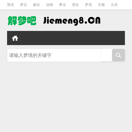
预兆
梦见
象征
动物
事业
朋友
梦境
衣服
头发
孕妇
孩子
吵架
房子
请输入梦境的关键字