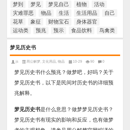
梦到
梦见
梦见自己
植物
活动
灾难罪恶
物品
生活
生活用品
自己
花草
象征
财物宝石
身体器官
运动类
预兆
预示
食品饮料
鸟禽类
梦见历史书
js
周公解梦
,
文化用品
,
物品
10-29
90
0
梦见历史书什么预兆？做梦吧，好吗？关于
梦见历史书，以下是民间对历史书的详细预
兆解释。
梦见历史书
是什么意思？做梦梦见历史书？
梦见历史书有现实的影响和反应，也有做梦