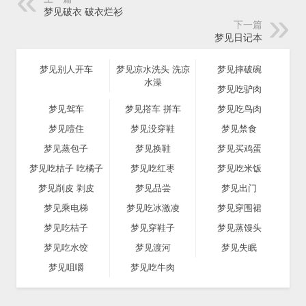
梦见破衣 破衣烂衫
下一篇
梦见日记本
梦见别人开车
梦见凉水洗头 洗凉
梦见摔破碗
水澡
梦见吃驴肉
梦见驾车
梦见撘车 拼车
梦见吃鸟肉
梦见噎住
梦见没穿鞋
梦见禁食
梦见蒸包子
梦见换鞋
梦见买鸡蛋
梦见吃桔子 吃橘子
梦见吃红枣
梦见吃米饭
梦见削皮 剥皮
梦见品尝
梦见出门
梦见乘电梯
梦见吃冰激凌
梦见穿围裙
梦见吃桔子
梦见穿鞋子
梦见蒸馒头
梦见吃水饺
梦见渡河
梦见失眠
梦见咀嚼
梦见吃牛肉