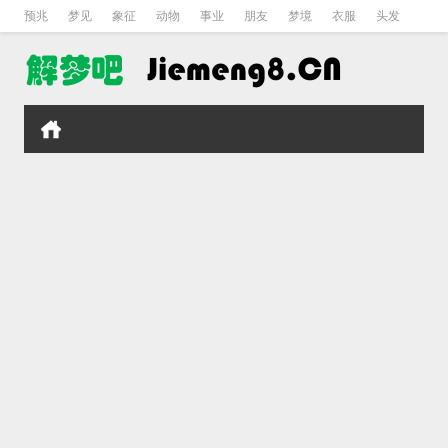
预兆
梦见
象征
动物
事业
朋友
梦境
衣服
头发
孕妇
孩子
吵架
房子