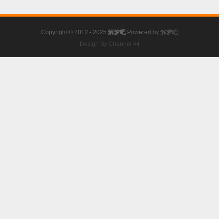
Copyright © 2012 - 2025
解梦吧
Powered by
解梦吧
Design By Channel 44