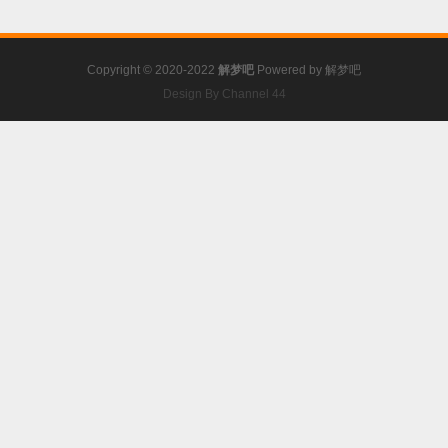
Copyright © 2020-2022
解梦吧
Powered by
解梦吧
Design By Channel 44