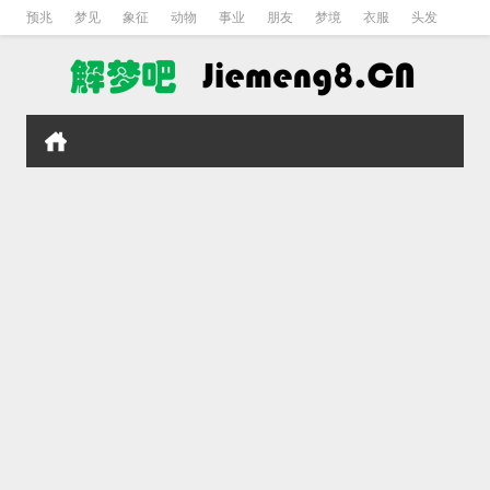
预兆
梦见
象征
动物
事业
朋友
梦境
衣服
头发
孕妇
孩子
吵架
房子