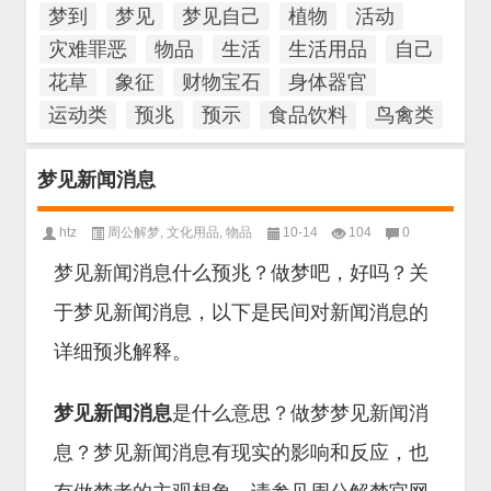
梦到
梦见
梦见自己
植物
活动
灾难罪恶
物品
生活
生活用品
自己
花草
象征
财物宝石
身体器官
运动类
预兆
预示
食品饮料
鸟禽类
梦见新闻消息
htz
周公解梦
,
文化用品
,
物品
10-14
104
0
梦见新闻消息什么预兆？做梦吧，好吗？关
于梦见新闻消息，以下是民间对新闻消息的
详细预兆解释。
梦见新闻消息
是什么意思？做梦梦见新闻消
息？梦见新闻消息有现实的影响和反应，也