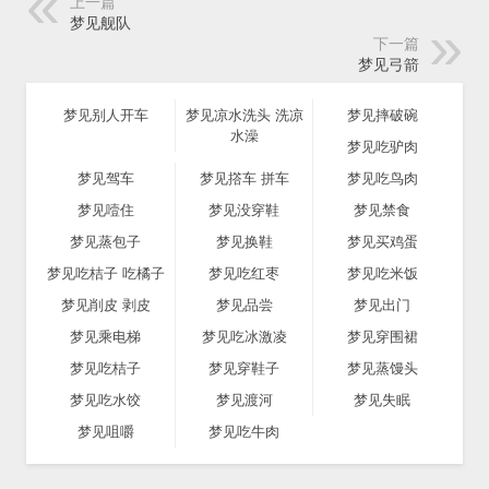
上一篇
梦见舰队
下一篇
梦见弓箭
梦见别人开车
梦见凉水洗头 洗凉
梦见摔破碗
水澡
梦见吃驴肉
梦见驾车
梦见撘车 拼车
梦见吃鸟肉
梦见噎住
梦见没穿鞋
梦见禁食
梦见蒸包子
梦见换鞋
梦见买鸡蛋
梦见吃桔子 吃橘子
梦见吃红枣
梦见吃米饭
梦见削皮 剥皮
梦见品尝
梦见出门
梦见乘电梯
梦见吃冰激凌
梦见穿围裙
梦见吃桔子
梦见穿鞋子
梦见蒸馒头
梦见吃水饺
梦见渡河
梦见失眠
梦见咀嚼
梦见吃牛肉