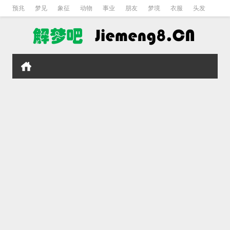
预兆
梦见
象征
动物
事业
朋友
梦境
衣服
头发
孕妇
孩子
吵架
房子