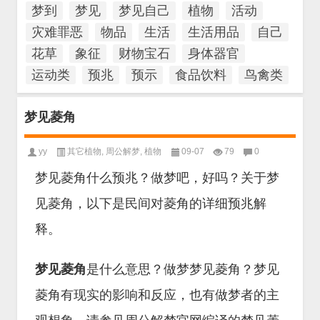
梦到
梦见
梦见自己
植物
活动
灾难罪恶
物品
生活
生活用品
自己
花草
象征
财物宝石
身体器官
运动类
预兆
预示
食品饮料
鸟禽类
梦见菱角
yy
其它植物
,
周公解梦
,
植物
09-07
79
0
梦见菱角什么预兆？做梦吧，好吗？关于梦
见菱角，以下是民间对菱角的详细预兆解
释。
梦见菱角
是什么意思？做梦梦见菱角？梦见
菱角有现实的影响和反应，也有做梦者的主