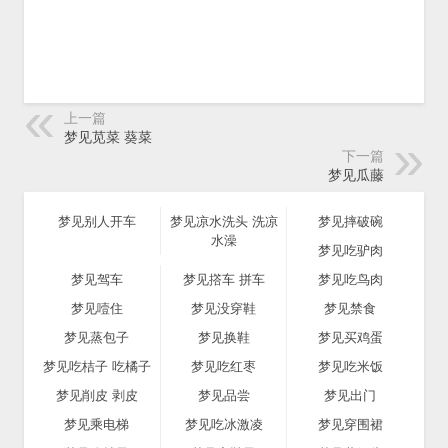
上一篇
梦见苋菜 葵菜
下一篇
梦见瓜藤
梦见别人开车
梦见凉水洗头 洗凉
梦见摔破碗
水澡
梦见吃驴肉
梦见驾车
梦见撘车 拼车
梦见吃鸟肉
梦见噎住
梦见没穿鞋
梦见禁食
梦见蒸包子
梦见换鞋
梦见买鸡蛋
梦见吃桔子 吃橘子
梦见吃红枣
梦见吃米饭
梦见削皮 剥皮
梦见品尝
梦见出门
梦见乘电梯
梦见吃冰激凌
梦见穿围裙