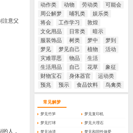
动作类
动物
劳动类
可能会
周公解梦
哺乳类
娱乐类
别注意父
将会
工作学习
敦煌
文化用品
日常类
暗示
服装饰品
树类
梦中
梦到
梦见
梦见自己
植物
活动
灾难罪恶
物品
生活
生活用品
自己
花草
象征
财物宝石
身体器官
运动类
预兆
预示
食品饮料
鸟禽类
常见解梦
梦见竹笋
梦见复印机
梦见打球
梦见大理石
剔的人，
梦见油渍
梦见和同性做爱