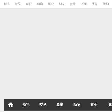
预兆
梦见
象征
动物
事业
朋友
梦境
衣服
头发
孕妇
预兆
梦见
象征
动物
事业
朋