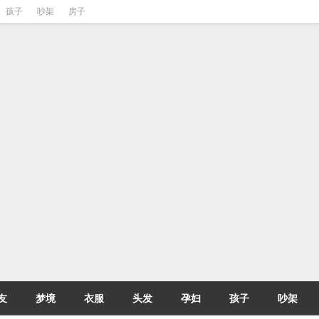
孩子
吵架
房子
友
梦境
衣服
头发
孕妇
孩子
吵架