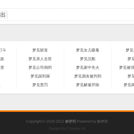
长出
打斗
梦见斩首
梦见女儿吸毒
梦见
事故
梦见亲人去世
梦见沉船
梦
井里
梦见公司倒闭
梦见家中失火
梦见被强
罚
梦见踩到屎
梦见朋友被判刑
梦
腕
梦见责罚
梦见解雇开除
梦见
Copyright © 2020-2022
解梦吧
Powered by
解梦吧
Design By Channel 44