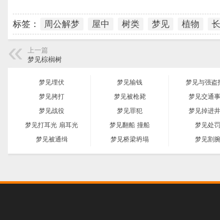
标签：
周公解梦
屋中
树类
梦见
植物
上一篇
梦见棕榈树
梦见埋伏
梦见输钱
梦见与强盗
梦见拷打
梦见被枪毙
梦见交通
梦见战役
梦见罪犯
梦见掉进
梦见打耳光 扇耳光
梦见翻船 撞船
梦见处
梦见被通缉
梦见桥梁坍塌
梦见割