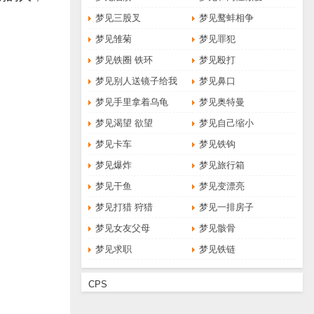
梦见三股叉
梦见鹜蚌相争
梦见雏菊
梦见罪犯
梦见铁圈 铁环
梦见殴打
梦见别人送镜子给我
梦见鼻口
梦见手里拿着乌龟
梦见奥特曼
梦见渴望 欲望
梦见自己缩小
梦见卡车
梦见铁钩
梦见爆炸
梦见旅行箱
梦见干鱼
梦见变漂亮
梦见打猎 狩猎
梦见一排房子
梦见女友父母
梦见骸骨
梦见求职
梦见铁链
CPS