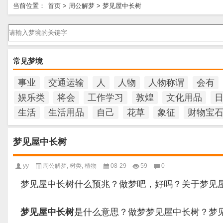
当前位置：
首页
>
周公解梦
>
梦见屋中长树
请输入梦境的关键字
常见梦境
事业
交通运输
人
人物
人物称谓
会有
娱乐类
将会
工作学习
敦煌
文化用品
生活
生活用品
自己
花草
象征
财物宝
梦见屋中长树
yy
周公解梦
,
树类
,
植物
08-29
59
0
梦见屋中长树什么预兆？做梦吧，好吗？关于梦见
梦见屋中长树
是什么意思？做梦梦见屋中长树？梦