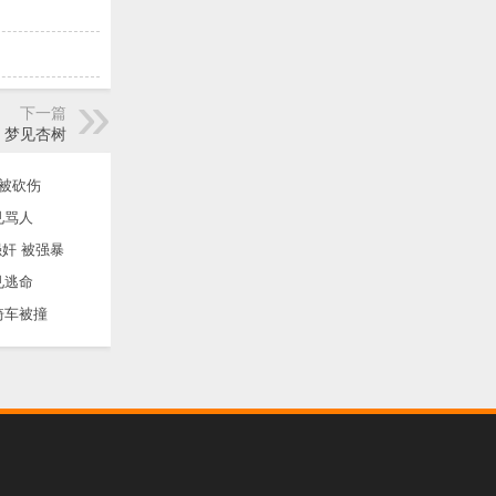
下一篇
梦见杏树
被砍伤
见骂人
奸 被强暴
见逃命
骑车被撞