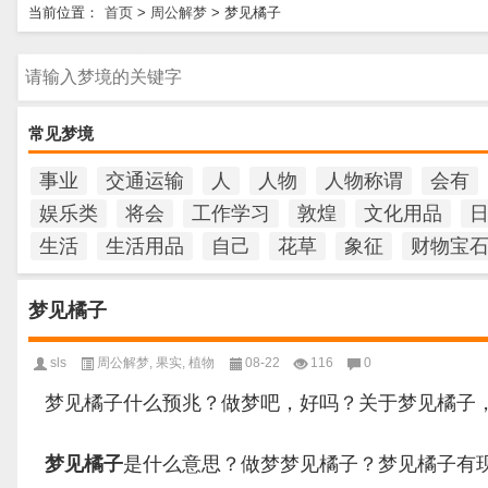
当前位置：
首页
>
周公解梦
>
梦见橘子
请输入梦境的关键字
常见梦境
事业
交通运输
人
人物
人物称谓
会有
娱乐类
将会
工作学习
敦煌
文化用品
生活
生活用品
自己
花草
象征
财物宝
梦见橘子
sls
周公解梦
,
果实
,
植物
08-22
116
0
梦见橘子什么预兆？做梦吧，好吗？关于梦见橘子
梦见橘子
是什么意思？做梦梦见橘子？梦见橘子有