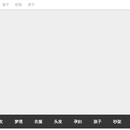
孩子
吵架
房子
友
梦境
衣服
头发
孕妇
孩子
吵架