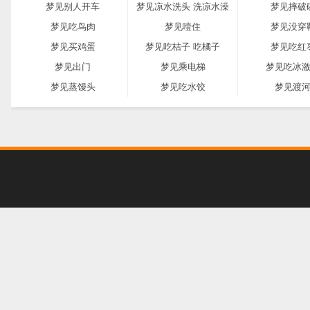
梦见别人开车
梦见凉水洗头 洗凉水澡
梦见摔破
梦见吃鸟肉
梦见噎住
梦见没穿
梦见买鸡蛋
梦见吃桔子 吃橘子
梦见吃红
梦见出门
梦见乘电梯
梦见吃冰
梦见蒸馒头
梦见吃水饺
梦见渡