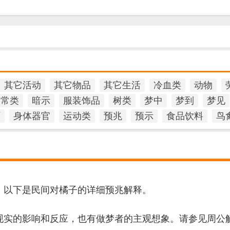
其它活动
其它物品
其它生活
冷血类
动物
日常类
暗示
服装饰品
树类
梦中
梦到
梦见
石
身体器官
运动类
预兆
预示
食品饮料
鸟
，以下是民间对橘子的详细预兆解释。
现实的影响和反应，也有做梦者的主观想象。请参见周公