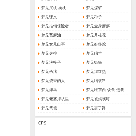
梦见买桃 卖桃
梦见煤矿
梦见课文
梦见种子
梦见推销保险者
梦见全身麻痹
梦见蓖麻油
梦见月桂花
梦见女儿出事
梦见好多蛇
梦见失控
梦见绵羊
梦见洗筷子
梦见街舞
梦见杀猪
梦见猩红热
梦见烧香的人
梦见喝饮料
梦见海马
梦见吃东西 饮食 进餐
梦见老婆掉坑里
梦见被蚂蟥叮
梦见篱笆
梦见忘了路
CPS