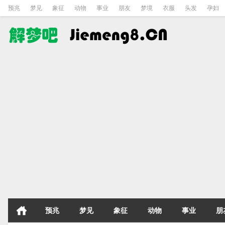
预兆
梦见
象征
动物
事业
朋友
梦境
衣服
头发
孕妇
预兆
梦见
象征
动物
事业
朋