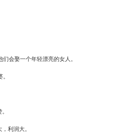
，他们会娶一个年轻漂亮的女人。
婆。
赞。
大，利润大。