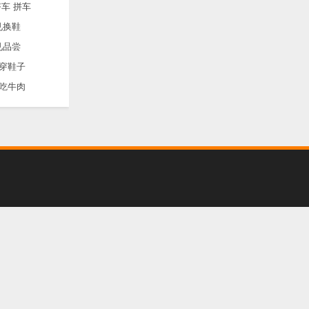
车 拼车
见换鞋
见品尝
穿鞋子
吃牛肉