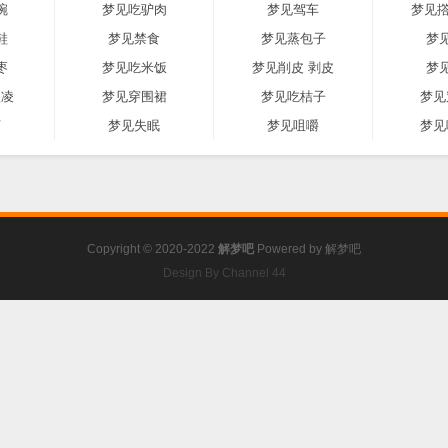
碗
梦见吃驴肉
梦见驾车
梦见撘
鞋
梦见禁食
梦见蒸包子
梦
枣
梦见吃米饭
梦见削皮 剥皮
梦
激凌
梦见穿围裙
梦见吃桔子
梦见
河
梦见失眠
梦见咀嚼
梦见
Copyright © 2020-2022
解梦吧
Powered by
解梦吧
Design By Channel 44