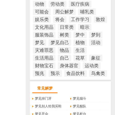
动物
劳动类
医疗疾病
可能会
周公解梦
哺乳类
娱乐类
将会
工作学习
敦煌
文化用品
日常类
暗示
服装饰品
树类
梦中
梦到
梦见
梦见自己
植物
活动
灾难罪恶
物品
生活
生活用品
自己
花草
象征
财物宝石
身体器官
运动类
预兆
预示
食品饮料
鸟禽类
常见解梦
梦见掉门牙
梦见烟斗
梦见别人给我买鞋
梦见舰队
梦见开会
梦见柜台