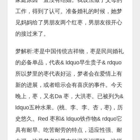
家庭原因一直没有结婚。我设法做了父母的
工作，得到了认可。准备婚礼的时候，她梦
见妈妈给了男朋友两个红枣，男朋友很开心
的接过来了。
梦解析:枣是中国传统吉祥物，枣是民间婚礼
的必备单品，代表& ldquo早生贵子& rdquo
所以梦里的枣代表好运，梦者会在爱情上有
新的进展，或者暗示会有喜庆的事件。今天
晚上，枣，又名Da 枣，大洪枣。已被列为&
ldquo五种水果。(桃、李、李、杏，枣)，历
史悠久。Red 枣和& ldquo铁作物& rdquo它
具有耐旱、吃苦耐劳的特点，适应性强、耐