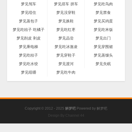
梦见驾车
梦见撘车 拼车
梦见吃鸟肉
梦见噎住
梦见没穿鞋
梦见禁食
梦见蒸包子
梦见换鞋
梦见买鸡蛋
梦见吃桔子 吃橘子
梦见吃红枣
梦见吃米饭
梦见削皮 剥皮
梦见品尝
梦见出门
梦见乘电梯
梦见吃冰激凌
梦见穿围裙
梦见吃桔子
梦见穿鞋子
梦见蒸馒头
梦见吃水饺
梦见渡河
梦见失眠
梦见咀嚼
梦见吃牛肉
Copyright © 2012 - 2025
解梦吧
Powered by
解梦吧
Design By Channel 44