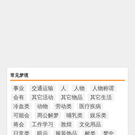
常见梦境
事业
交通运输
人
人物
人物称谓
会有
其它活动
其它物品
其它生活
冷血类
动物
劳动类
医疗疾病
可能会
周公解梦
哺乳类
娱乐类
将会
工作学习
敦煌
文化用品
日常类
暗示
服装饰品
树类
梦中