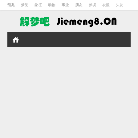
预兆
梦见
象征
动物
事业
朋友
梦境
衣服
头发
孕妇
孩子
吵架
房子