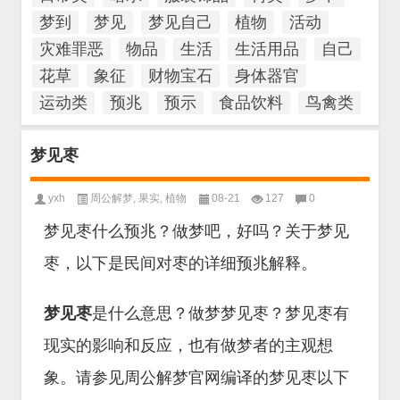
梦到
梦见
梦见自己
植物
活动
灾难罪恶
物品
生活
生活用品
自己
花草
象征
财物宝石
身体器官
运动类
预兆
预示
食品饮料
鸟禽类
梦见枣
yxh
周公解梦
,
果实
,
植物
08-21
127
0
梦见枣什么预兆？做梦吧，好吗？关于梦见
枣，以下是民间对枣的详细预兆解释。
梦见枣
是什么意思？做梦梦见枣？梦见枣有
现实的影响和反应，也有做梦者的主观想
象。请参见周公解梦官网编译的梦见枣以下