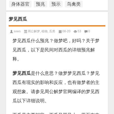
身体器官
预兆
预示
鸟禽类
梦见西瓜
sxws
周公解梦
,
植物
,
瓜类
08-20
53
0
梦见西瓜什么预兆？做梦吧，好吗？关于梦
见西瓜，以下是民间对西瓜的详细预兆解
释。
梦见西瓜
是什么意思？做梦梦见西瓜？梦见
西瓜有现实的影响和反应，也有做梦者的主
观想象。请参见周公解梦官网编译的梦见西
瓜以下详细说明。