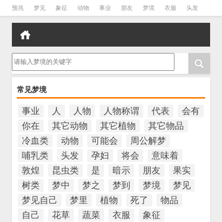
预兆
梦见
象征
动物
事业
朋友
梦境
衣服
头发
孕妇
孩子
吵架
房子
请输入梦境的关键字
常见梦境
事业
人
人物
人物称谓
代表
会有
你在
其它动物
其它植物
其它物品
冷血类
动物
可能会
周公解梦
哺乳类
头发
孕妇
将会
意味着
敦煌
昆虫类
是
暗示
朋友
果实
树类
梦中
梦之
梦到
梦境
梦见
梦见自己
梦里
植物
死了
物品
自己
花草
蔬菜
衣服
象征