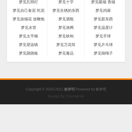
梦见孔明灯
梦见十字
梦见吸烟 香烟
梦见自己食泥 吃泥
梦见生锈的东西
梦见鸡屎
梦见放烟花 放鞭炮
梦见酒瓶
梦见脏东西
梦见水管
梦见渔网
梦见温度计
梦见太平梯
梦见铁钩
梦见手球
梦见望远镜
梦见万花筒
梦见乒乓球
梦见跷跷板
梦见毒品
梦见细绳子
Copyright © 2020-2021
解梦吧
Powered by
解梦吧
Design By Channel 44