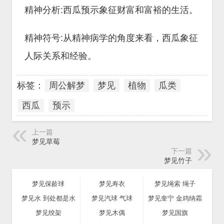
精神分析:西瓜预示象征财富和富裕的生活。
精神符号:从精神病学的角度来看，西瓜象征
人际关系和经验。
标签：
周公解梦
梦见
植物
瓜类
西瓜
预示
上一篇
梦见草莓
下一篇
梦见竹子
梦见保龄球
梦见寿衣
梦见绳索 绳子
梦见水 到处都是水
梦见汽球 气球
梦见奎宁 金鸡纳霜
梦见绞架
梦见木偶
梦见国旗