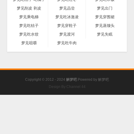
梦见削皮 剥皮
梦见品尝
梦见出门
梦见乘电梯
梦见吃冰激凌
梦见穿围裙
梦见吃桔子
梦见穿鞋子
梦见蒸馒头
梦见吃水饺
梦见渡河
梦见失眠
梦见咀嚼
梦见吃牛肉
Copyright © 2012 - 2024
解梦吧
Powered by
解梦吧
Design By Channel 44