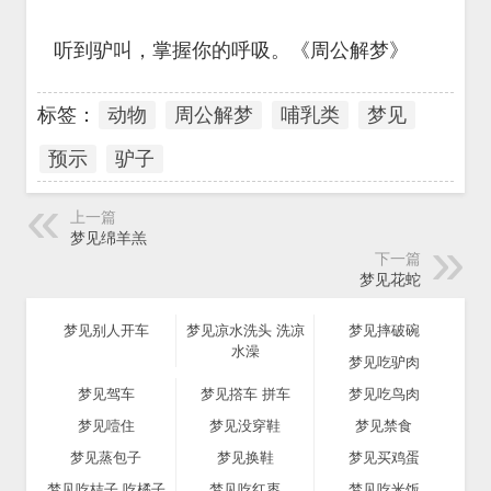
听到驴叫，掌握你的呼吸。《周公解梦》
标签：
动物
周公解梦
哺乳类
梦见
预示
驴子
上一篇
梦见绵羊羔
下一篇
梦见花蛇
梦见别人开车
梦见凉水洗头 洗凉
梦见摔破碗
水澡
梦见吃驴肉
梦见驾车
梦见撘车 拼车
梦见吃鸟肉
梦见噎住
梦见没穿鞋
梦见禁食
梦见蒸包子
梦见换鞋
梦见买鸡蛋
梦见吃桔子 吃橘子
梦见吃红枣
梦见吃米饭