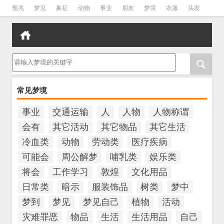
预兆
梦见
象征
动物
事业
朋友
梦境
衣服
头发
孕妇
孩子
吵架
房子
请输入梦境的关键字
常见梦境
事业
交通运输
人
人物
人物称谓
会有
其它活动
其它物品
其它生活
冷血类
动物
劳动类
医疗疾病
可能会
周公解梦
哺乳类
娱乐类
将会
工作学习
敦煌
文化用品
日常类
暗示
服装饰品
树类
梦中
梦到
梦见
梦见自己
植物
活动
灾难罪恶
物品
生活
生活用品
自己