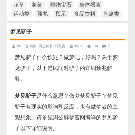
花草
象征
财物宝石
身体器官
运动类
预兆
预示
食品饮料
鸟禽类
梦见驴子
xts
动物
,
周公解梦
,
哺乳类
08-20
134
0
梦见驴子什么预兆？做梦吧，好吗？关于梦
见驴子，以下是民间对驴子的详细预兆解
释。
梦见驴子
是什么意思？做梦梦见驴子？梦见
驴子有现实的影响和反应，也有做梦者的主
观想象。请参见周公解梦官网编译的梦见驴
子以下详细说明。