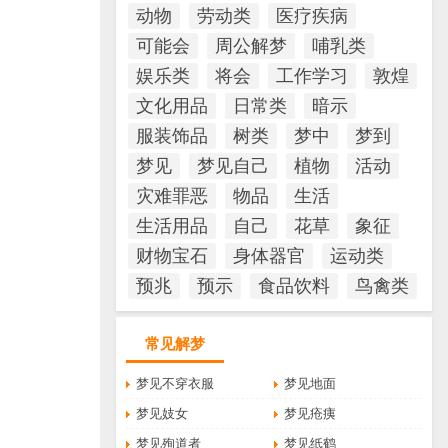
动物
劳动类
医疗疾病
可能会
周公解梦
哺乳类
娱乐类
将会
工作学习
敦煌
文化用品
日常类
暗示
服装饰品
树类
梦中
梦到
梦见
梦见自己
植物
活动
灾难罪恶
物品
生活
生活用品
自己
花草
象征
财物宝石
身体器官
运动类
预兆
预示
食品饮料
鸟禽类
常见解梦
梦见不穿衣服
梦见地面
梦见妓女
梦见疮痍
梦见殉道者
梦见纸鹤