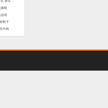
车 拼车
见换鞋
见品尝
穿鞋子
吃牛肉