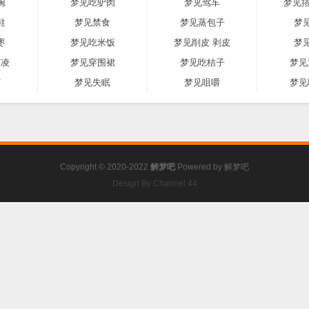
碗
梦见吃驴肉
梦见驾车
梦见撘
鞋
梦见禁食
梦见蒸包子
梦
枣
梦见吃米饭
梦见削皮 剥皮
梦
激凌
梦见穿围裙
梦见吃桔子
梦见
河
梦见失眠
梦见咀嚼
梦见
Copyright © 2020-2022
解梦吧
Powered by
解梦吧
Design By Channel 44