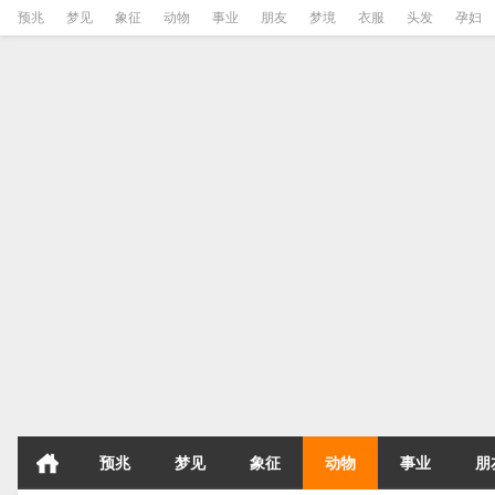
预兆
梦见
象征
动物
事业
朋友
梦境
衣服
头发
孕妇
预兆
梦见
象征
动物
事业
朋