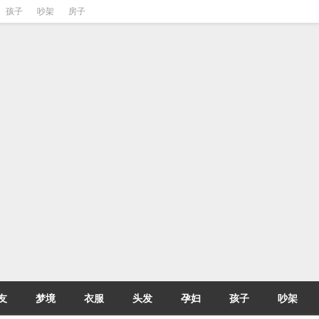
孩子
吵架
房子
友
梦境
衣服
头发
孕妇
孩子
吵架