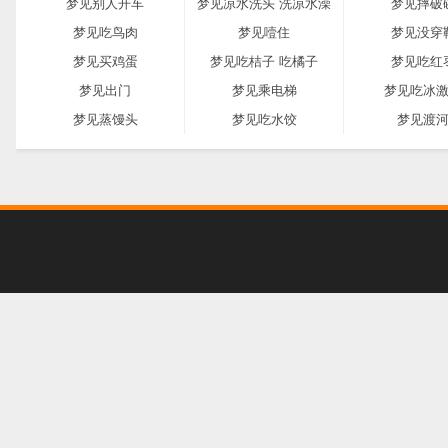
梦见别人开车
梦见凉水洗头 洗凉水澡
梦见摔破
梦见吃鸟肉
梦见噎住
梦见没穿
梦见买鸡蛋
梦见吃桔子 吃橘子
梦见吃红
梦见出门
梦见乘电梯
梦见吃冰
梦见蒸馒头
梦见吃水饺
梦见渡