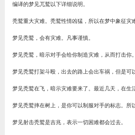
编译的梦见兀鹫以下详细说明。
秃鹫重大灾难。秃鹫性情凶猛，所以在梦中象征灾
梦见秃鹫，会有灾难。凡事谨慎。
梦见秃鹫，暗示对手会给你制造灾难，从而打击你
梦见秃鹫打架斗殴，出去的路上会出车祸，但是可
梦见秃鹫在飞，暗示灾难要来了。最近几天，在生
梦见秃鹫摔在树上，是你可以制服对手的标志。所
梦见射击秃鹫是吉兆，表示一切困难都会过去。