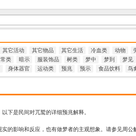
其它活动
其它物品
其它生活
冷血类
动物
日常类
暗示
服装饰品
树类
梦中
梦到
梦见
石
身体器官
运动类
预兆
预示
食品饮料
鸟
，以下是民间对兀鹫的详细预兆解释。
现实的影响和反应，也有做梦者的主观想象。请参见周公