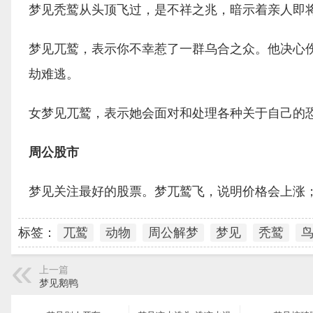
梦见秃鹫从头顶飞过，是不祥之兆，暗示着亲人即
梦见兀鹫，表示你不幸惹了一群乌合之众。他决心
劫难逃。
女梦见兀鹫，表示她会面对和处理各种关于自己的
周公股市
梦见关注最好的股票。梦兀鹫飞，说明价格会上涨
标签：
兀鹫
动物
周公解梦
梦见
秃鹫
上一篇
梦见鹅鸭