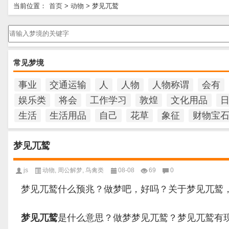
当前位置：
首页
>
动物
>
梦见兀鹫
请输入梦境的关键字
常见梦境
事业
交通运输
人
人物
人物称谓
会有
娱乐类
将会
工作学习
敦煌
文化用品
生活
生活用品
自己
花草
象征
财物宝
梦见兀鹫
js
动物
,
周公解梦
,
鸟禽类
08-08
69
0
梦见兀鹫什么预兆？做梦吧，好吗？关于梦见兀鹫
梦见兀鹫
是什么意思？做梦梦见兀鹫？梦见兀鹫有