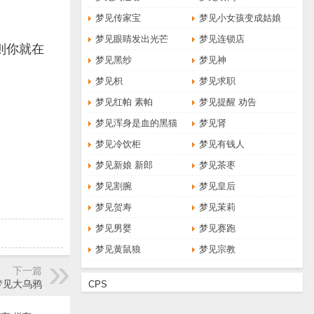
梦见传家宝
梦见小女孩变成姑娘
梦见眼睛发出光芒
梦见连锁店
则你就在
梦见黑纱
梦见神
梦见枳
梦见求职
梦见红帕 素帕
梦见提醒 劝告
梦见浑身是血的黑猫
梦见肾
梦见冷饮柜
梦见有钱人
梦见新娘 新郎
梦见茶枣
梦见割腕
梦见皇后
梦见贺寿
梦见茉莉
梦见男婴
梦见赛跑
梦见黄鼠狼
梦见宗教
下一篇
梦见大乌鸦
CPS