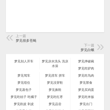
上一篇
梦见很多苍蝇
下一篇
梦见白蛾
梦见别人开车
梦见凉水洗头 洗凉
梦见摔破碗
水澡
梦见吃驴肉
梦见驾车
梦见撘车 拼车
梦见吃鸟肉
梦见噎住
梦见没穿鞋
梦见禁食
梦见蒸包子
梦见换鞋
梦见买鸡蛋
梦见吃桔子 吃橘子
梦见吃红枣
梦见吃米饭
梦见削皮 剥皮
梦见品尝
梦见出门