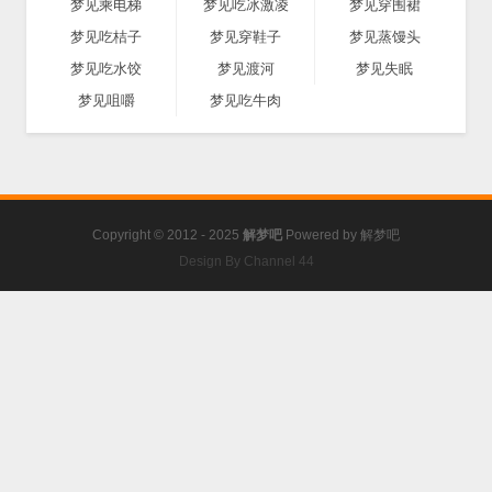
梦见乘电梯
梦见吃冰激凌
梦见穿围裙
梦见吃桔子
梦见穿鞋子
梦见蒸馒头
梦见吃水饺
梦见渡河
梦见失眠
梦见咀嚼
梦见吃牛肉
Copyright © 2012 - 2025
解梦吧
Powered by
解梦吧
Design By Channel 44