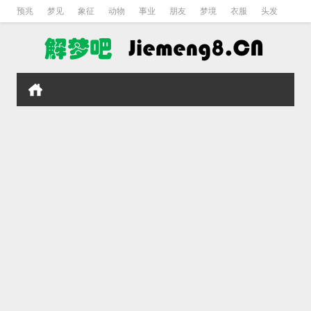
预兆
梦见
象征
动物
事业
朋友
梦境
衣服
头发
孕妇
孩子
吵架
房子