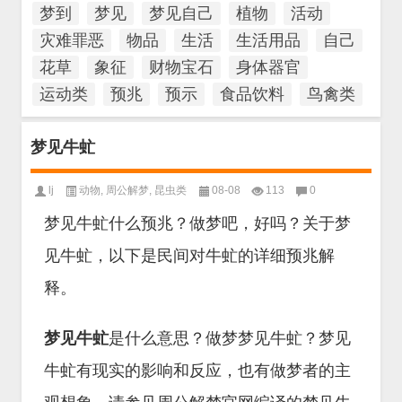
梦到
梦见
梦见自己
植物
活动
灾难罪恶
物品
生活
生活用品
自己
花草
象征
财物宝石
身体器官
运动类
预兆
预示
食品饮料
鸟禽类
梦见牛虻
lj
动物
,
周公解梦
,
昆虫类
08-08
113
0
梦见牛虻什么预兆？做梦吧，好吗？关于梦
见牛虻，以下是民间对牛虻的详细预兆解
释。
梦见牛虻
是什么意思？做梦梦见牛虻？梦见
牛虻有现实的影响和反应，也有做梦者的主