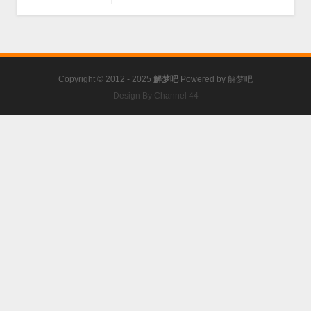
Copyright © 2012 - 2025
解梦吧
Powered by
解梦吧
Design By Channel 44