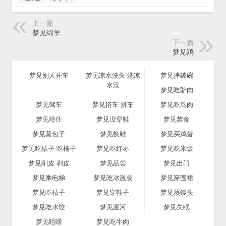
上一篇
梦见绵羊
下一篇
梦见鸡
梦见别人开车
梦见凉水洗头 洗凉
梦见摔破碗
水澡
梦见吃驴肉
梦见驾车
梦见撘车 拼车
梦见吃鸟肉
梦见噎住
梦见没穿鞋
梦见禁食
梦见蒸包子
梦见换鞋
梦见买鸡蛋
梦见吃桔子 吃橘子
梦见吃红枣
梦见吃米饭
梦见削皮 剥皮
梦见品尝
梦见出门
梦见乘电梯
梦见吃冰激凌
梦见穿围裙
梦见吃桔子
梦见穿鞋子
梦见蒸馒头
梦见吃水饺
梦见渡河
梦见失眠
梦见咀嚼
梦见吃牛肉