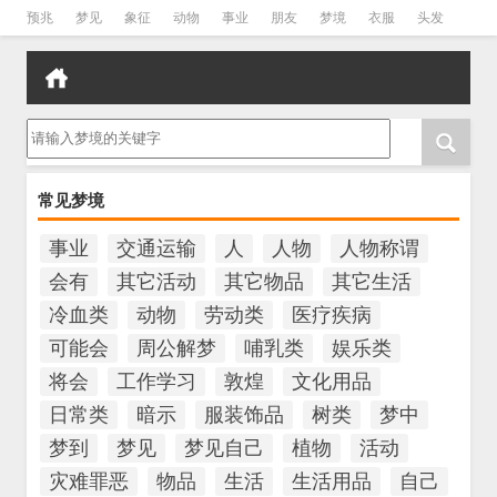
预兆
梦见
象征
动物
事业
朋友
梦境
衣服
头发
孕妇
孩子
吵架
房子
请输入梦境的关键字
常见梦境
事业
交通运输
人
人物
人物称谓
会有
其它活动
其它物品
其它生活
冷血类
动物
劳动类
医疗疾病
可能会
周公解梦
哺乳类
娱乐类
将会
工作学习
敦煌
文化用品
日常类
暗示
服装饰品
树类
梦中
梦到
梦见
梦见自己
植物
活动
灾难罪恶
物品
生活
生活用品
自己