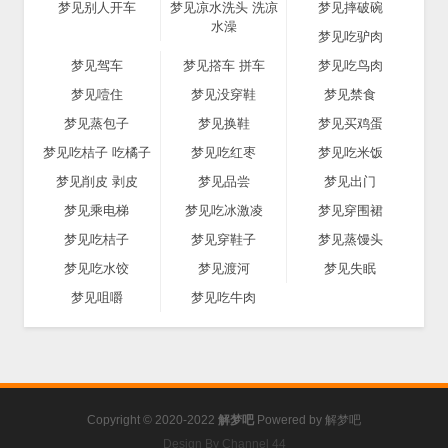
梦见别人开车
梦见凉水洗头 洗凉
梦见摔破碗
水澡
梦见吃驴肉
梦见驾车
梦见撘车 拼车
梦见吃鸟肉
梦见噎住
梦见没穿鞋
梦见禁食
梦见蒸包子
梦见换鞋
梦见买鸡蛋
梦见吃桔子 吃橘子
梦见吃红枣
梦见吃米饭
梦见削皮 剥皮
梦见品尝
梦见出门
梦见乘电梯
梦见吃冰激凌
梦见穿围裙
梦见吃桔子
梦见穿鞋子
梦见蒸馒头
梦见吃水饺
梦见渡河
梦见失眠
梦见咀嚼
梦见吃牛肉
Copyright © 2020-2022
解梦吧
Powered by
解梦吧
Design By Channel 44