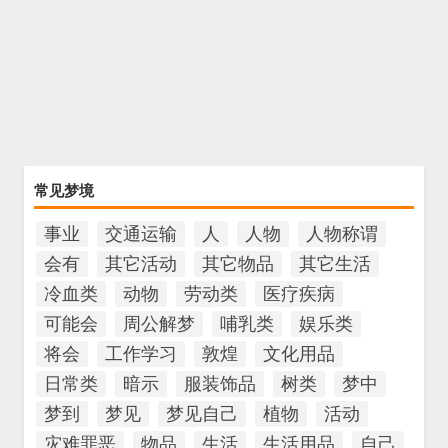
常见梦境
事业
交通运输
人
人物
人物称谓
会有
其它活动
其它物品
其它生活
冷血类
动物
劳动类
医疗疾病
可能会
周公解梦
哺乳类
娱乐类
将会
工作学习
敦煌
文化用品
日常类
暗示
服装饰品
树类
梦中
梦到
梦见
梦见自己
植物
活动
灾难罪恶
物品
生活
生活用品
自己