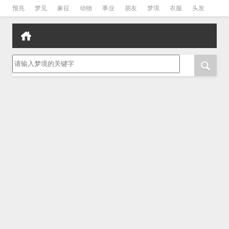
预兆
梦见
象征
动物
事业
朋友
梦境
衣服
头发
孕妇
孩子
吵架
房子
请输入梦境的关键字