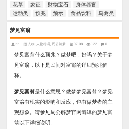
花草
象征
财物宝石
身体器官
运动类
预兆
预示
食品饮料
鸟禽类
梦见富翁
hh
人物
,
人物称谓
,
周公解梦
07-08
122
0
梦见富翁什么预兆？做梦吧，好吗？关于梦
见富翁，以下是民间对富翁的详细预兆解
释。
梦见富翁
是什么意思？做梦梦见富翁？梦见
富翁有现实的影响和反应，也有做梦者的主
观想象。请参见周公解梦官网编译的梦见富
翁以下详细说明。