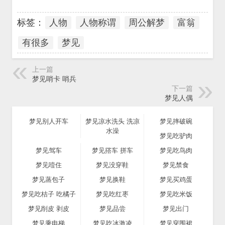
标签：
人物
人物称谓
周公解梦
富翁
有很多
梦见
上一篇
梦见哨卡 哨兵
下一篇
梦见人偶
梦见别人开车
梦见凉水洗头 洗凉
梦见摔破碗
水澡
梦见吃驴肉
梦见驾车
梦见撘车 拼车
梦见吃鸟肉
梦见噎住
梦见没穿鞋
梦见禁食
梦见蒸包子
梦见换鞋
梦见买鸡蛋
梦见吃桔子 吃橘子
梦见吃红枣
梦见吃米饭
梦见削皮 剥皮
梦见品尝
梦见出门
梦见乘电梯
梦见吃冰激凌
梦见穿围裙