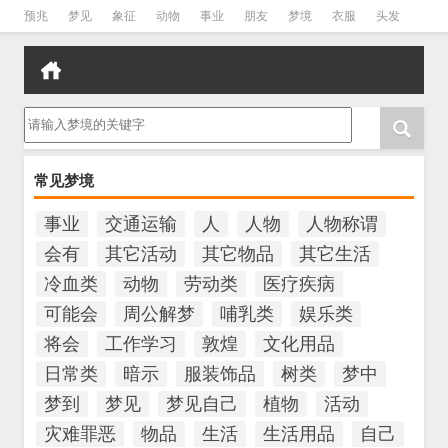
预兆
梦见
象征
动物
事业
朋友
梦境
衣服
头发
孕妇
孩子
吵架
房子
请输入梦境的关键字
常见梦境
事业
交通运输
人
人物
人物称谓
会有
其它活动
其它物品
其它生活
冷血类
动物
劳动类
医疗疾病
可能会
周公解梦
哺乳类
娱乐类
将会
工作学习
敦煌
文化用品
日常类
暗示
服装饰品
树类
梦中
梦到
梦见
梦见自己
植物
活动
灾难罪恶
物品
生活
生活用品
自己