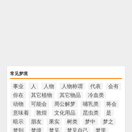
常见梦境
事业
人
人物
人物称谓
代表
会有
你在
其它植物
其它物品
冷血类
动物
可能会
周公解梦
哺乳类
将会
意味着
敦煌
文化用品
昆虫类
是
暗示
朋友
果实
树类
梦中
梦之
梦到
梦境
梦见
梦见自己
梦里