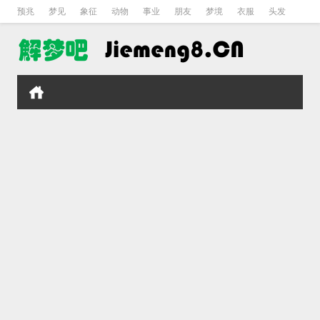
预兆
梦见
象征
动物
事业
朋友
梦境
衣服
头发
孕妇
孩子
吵架
房子