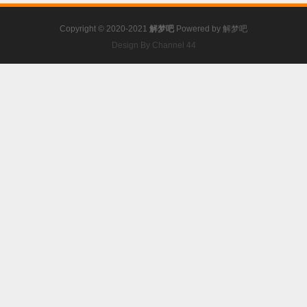
Copyright © 2020-2021
解梦吧
Powered by
解梦吧
Design By Channel 44