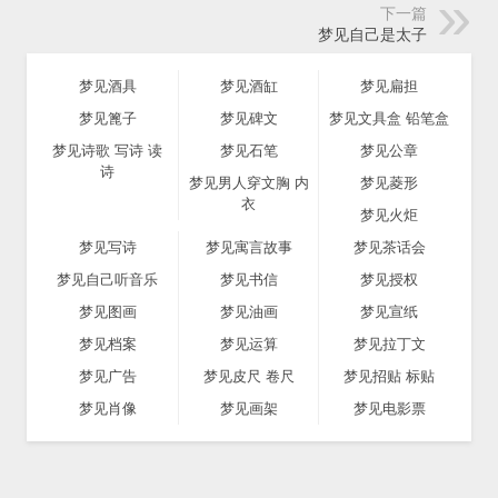
下一篇
梦见自己是太子
梦见酒具
梦见酒缸
梦见扁担
梦见篦子
梦见碑文
梦见文具盒 铅笔盒
梦见诗歌 写诗 读
梦见石笔
梦见公章
诗
梦见男人穿文胸 内
梦见菱形
衣
梦见火炬
梦见写诗
梦见寓言故事
梦见茶话会
梦见自己听音乐
梦见书信
梦见授权
梦见图画
梦见油画
梦见宣纸
梦见档案
梦见运算
梦见拉丁文
梦见广告
梦见皮尺 卷尺
梦见招贴 标贴
梦见肖像
梦见画架
梦见电影票