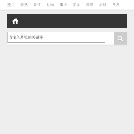
预兆
梦见
象征
动物
事业
朋友
梦境
衣服
头发
孕妇
孩子
吵架
房子
请输入梦境的关键字