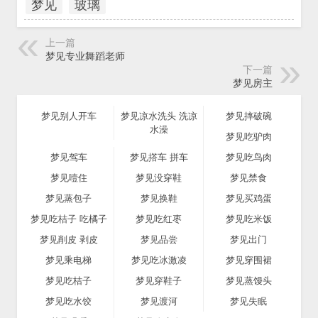
梦见
玻璃
上一篇
梦见专业舞蹈老师
下一篇
梦见房主
梦见别人开车
梦见凉水洗头 洗凉
梦见摔破碗
水澡
梦见吃驴肉
梦见驾车
梦见撘车 拼车
梦见吃鸟肉
梦见噎住
梦见没穿鞋
梦见禁食
梦见蒸包子
梦见换鞋
梦见买鸡蛋
梦见吃桔子 吃橘子
梦见吃红枣
梦见吃米饭
梦见削皮 剥皮
梦见品尝
梦见出门
梦见乘电梯
梦见吃冰激凌
梦见穿围裙
梦见吃桔子
梦见穿鞋子
梦见蒸馒头
梦见吃水饺
梦见渡河
梦见失眠