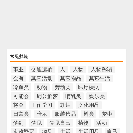
常见梦境
事业
交通运输
人
人物
人物称谓
会有
其它活动
其它物品
其它生活
冷血类
动物
劳动类
医疗疾病
可能会
周公解梦
哺乳类
娱乐类
将会
工作学习
敦煌
文化用品
日常类
暗示
服装饰品
树类
梦中
梦到
梦见
梦见自己
植物
活动
灾难罪恶
物品
生活
生活用品
自己