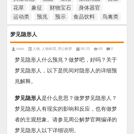
花草
象征
财物宝石
身体器官
运动类
预兆
预示
食品饮料
鸟禽类
梦见隐形人
sxws
人物
,
人物称谓
,
周公解梦
06-20
66
0
梦见隐形人什么预兆？做梦吧，好吗？关于
梦见隐形人，以下是民间对隐形人的详细预
兆解释。
梦见隐形人
是什么意思？做梦梦见隐形人？
梦见隐形人有现实的影响和反应，也有做梦
者的主观想象。请参见周公解梦官网编译的
梦见隐形人以下详细说明。