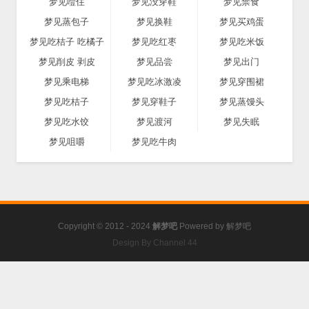
梦见噎住
梦见没穿鞋
梦见禁食
梦见蒸包子
梦见换鞋
梦见买鸡蛋
梦见吃桔子 吃橘子
梦见吃红枣
梦见吃米饭
梦见削皮 剥皮
梦见品尝
梦见出门
梦见乘电梯
梦见吃冰激凌
梦见穿围裙
梦见吃桔子
梦见穿鞋子
梦见蒸馒头
梦见吃水饺
梦见渡河
梦见失眠
梦见咀嚼
梦见吃牛肉
Copyright © 2012 - 2024
解梦吧
Powered by
解梦吧
Design By Channel 44