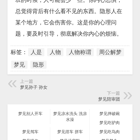
班的时候，人可能会少一些。你内心恐惧，
总觉得背后有什么看不见的东西。隐形人在
某个地方，它会伤害你。这是你的心理问
题，要及时引导，彻底解决你内心的烦恼。
标签：
人是
人物
人物称谓
周公解梦
梦见
隐形
上一篇
梦见孙子 孙女
下一篇
梦见陪审团
梦见别人开车
梦见凉水洗头 洗凉
梦见摔破碗
水澡
梦见吃驴肉
梦见驾车
梦见撘车 拼车
梦见吃鸟肉