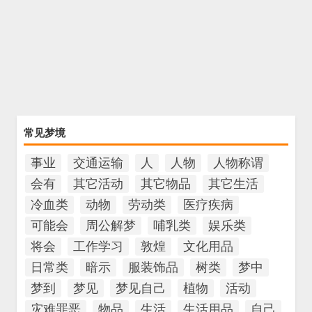
常见梦境
事业
交通运输
人
人物
人物称谓
会有
其它活动
其它物品
其它生活
冷血类
动物
劳动类
医疗疾病
可能会
周公解梦
哺乳类
娱乐类
将会
工作学习
敦煌
文化用品
日常类
暗示
服装饰品
树类
梦中
梦到
梦见
梦见自己
植物
活动
灾难罪恶
物品
生活
生活用品
自己