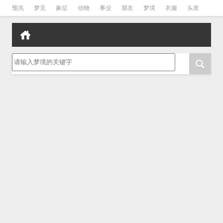
预兆
梦见
象征
动物
事业
朋友
梦境
衣服
头发
孕妇
孩子
吵架
房子
请输入梦境的关键字