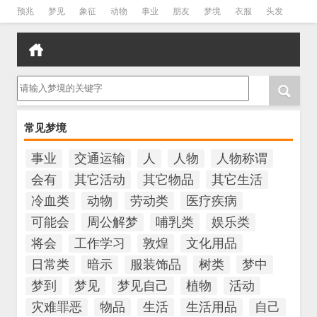
预兆
梦见
象征
动物
事业
朋友
梦境
衣服
头发
孕妇
孩子
吵架
房子
请输入梦境的关键字
常见梦境
事业
交通运输
人
人物
人物称谓
会有
其它活动
其它物品
其它生活
冷血类
动物
劳动类
医疗疾病
可能会
周公解梦
哺乳类
娱乐类
将会
工作学习
敦煌
文化用品
日常类
暗示
服装饰品
树类
梦中
梦到
梦见
梦见自己
植物
活动
灾难罪恶
物品
生活
生活用品
自己