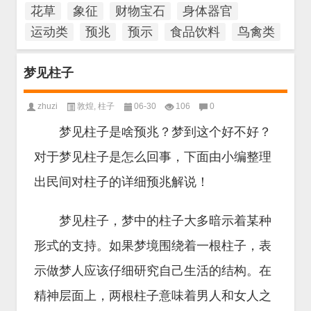
花草
象征
财物宝石
身体器官
运动类
预兆
预示
食品饮料
鸟禽类
梦见柱子
zhuzi
敦煌
,
柱子
06-30
106
0
梦见柱子是啥预兆？梦到这个好不好？
对于梦见柱子是怎么回事，下面由小编整理
出民间对柱子的详细预兆解说！
梦见柱子，梦中的柱子大多暗示着某种
形式的支持。如果梦境围绕着一根柱子，表
示做梦人应该仔细研究自己生活的结构。在
精神层面上，两根柱子意味着男人和女人之