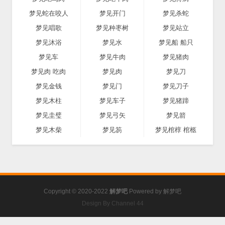
梦见蛇在咬人
梦见开门
梦见杀蛇
梦见唱歌
梦见种枣树
梦见站立
梦见沐浴
梦见水
梦见船 船只
梦见车
梦见牛肉
梦见猪肉
梦见肉 吃肉
梦见肉
梦见刀
梦见金钱
梦见门
梦见刀子
梦见木柱
梦见车子
梦见猪蹄
梦见圭璧
梦见弓矢
梦见箭
梦见木柴
梦见笏
梦见棺椁 棺柩
Copyright © 2020-2022
解梦吧
Powered by
解梦吧
Design By Channel 44