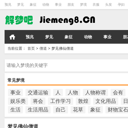
预兆
梦见
象征
动物
事业
朋友
梦境
衣服
头发
孕妇
预兆
梦见
象征
动物
事业
朋
当前位置：
首页
>
僧道
>
梦见佛仙僧道
请输入梦境的关键字
常见梦境
事业
交通运输
人
人物
人物称谓
会有
娱乐类
将会
工作学习
敦煌
文化用品
生活
生活用品
自己
花草
象征
财物宝
梦见佛仙僧道