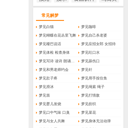
常见解梦
梦见白猫
梦见咖啡
梦见蝴蝶在花丛里飞舞
梦见自己杀老婆
梦见哑巴说话
梦见应招女郎 女招待
梦见体检 检查身体
梦见吐口水
梦见写诗 读诗 朗诵诗歌
梦见舔伤口
梦见和男老师约会
梦见针
梦见肚子疼
梦见用手按住鱼
梦见滑冰
梦见绳索 绳子
梦见笛
梦见打情敌
梦见婴儿发烧
梦见纺织
梦见口中气味 口臭
梦见菜花
梦见与女人共舞
梦见身体无法动弹