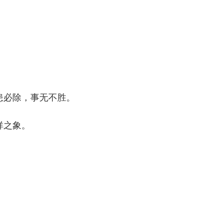
。
必除，事无不胜。
祥之象。
。