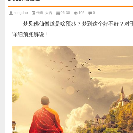
sengdao
僧道
,
大吉
06-30
105
0
梦见佛仙僧道是啥预兆？梦到这个好不好？对于
详细预兆解说！