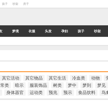
孩子
吵架
房子
友
梦境
衣服
头发
孕妇
孩子
吵架
其它活动
其它物品
其它生活
冷血类
动物
日常类
暗示
服装饰品
树类
梦中
梦到
梦见
石
身体器官
运动类
预兆
预示
食品饮料
鸟