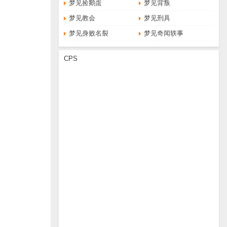
梦见捡鹅蛋
梦见背叛
梦见教会
梦见刑具
梦见身败名裂
梦见奇闻轶事
CPS