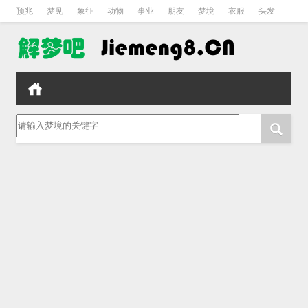
预兆
梦见
象征
动物
事业
朋友
梦境
衣服
头发
孕妇
孩子
吵架
房子
请输入梦境的关键字