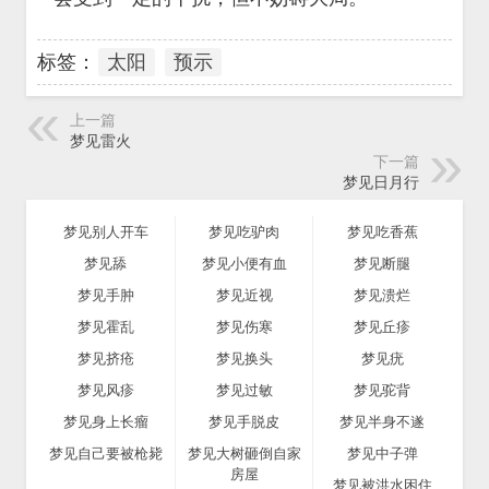
标签：
太阳
预示
上一篇
梦见雷火
下一篇
梦见日月行
梦见别人开车
梦见吃驴肉
梦见吃香蕉
梦见舔
梦见小便有血
梦见断腿
梦见手肿
梦见近视
梦见溃烂
梦见霍乱
梦见伤寒
梦见丘疹
梦见挤疮
梦见换头
梦见疣
梦见风疹
梦见过敏
梦见驼背
梦见身上长瘤
梦见手脱皮
梦见半身不遂
梦见自己要被枪毙
梦见大树砸倒自家
梦见中子弹
房屋
梦见被洪水困住