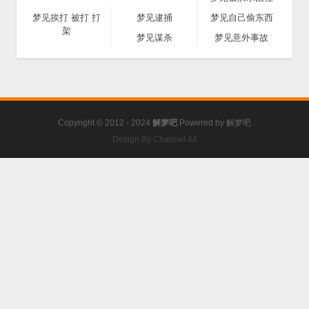
梦见挨打 被打 打
梦见逮捕
梦见自己偷东西
架
梦见谋杀
梦见意外事故
Copyright © 2012 - 2024
解梦吧
Powered by
解梦吧
Design By Channel 44