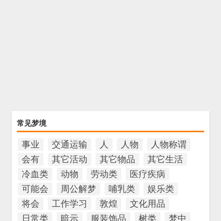
常见梦境
事业
交通运输
人
人物
人物称谓
会有
其它活动
其它物品
其它生活
冷血类
动物
劳动类
医疗疾病
可能会
周公解梦
哺乳类
娱乐类
将会
工作学习
敦煌
文化用品
日常类
暗示
服装饰品
树类
梦中