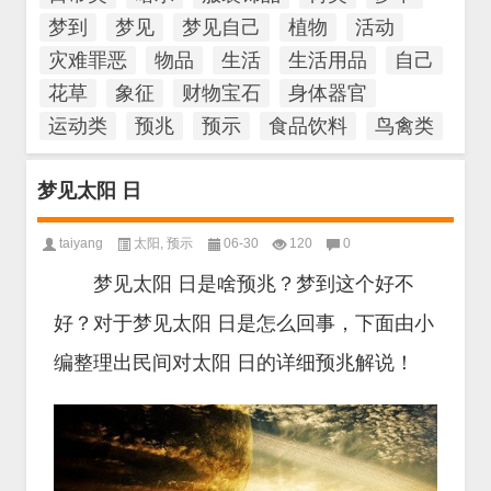
梦到
梦见
梦见自己
植物
活动
灾难罪恶
物品
生活
生活用品
自己
花草
象征
财物宝石
身体器官
运动类
预兆
预示
食品饮料
鸟禽类
梦见太阳 日
taiyang
太阳
,
预示
06-30
120
0
梦见太阳 日是啥预兆？梦到这个好不
好？对于梦见太阳 日是怎么回事，下面由小
编整理出民间对太阳 日的详细预兆解说！