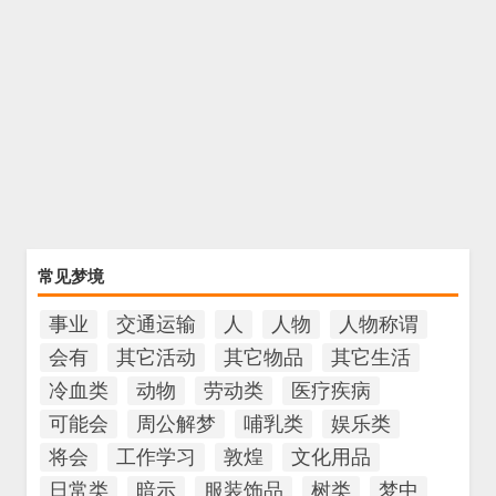
常见梦境
事业
交通运输
人
人物
人物称谓
会有
其它活动
其它物品
其它生活
冷血类
动物
劳动类
医疗疾病
可能会
周公解梦
哺乳类
娱乐类
将会
工作学习
敦煌
文化用品
日常类
暗示
服装饰品
树类
梦中