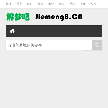
预兆
梦见
象征
动物
事业
朋友
梦境
衣服
头发
孕妇
孩子
吵架
房子
请输入梦境的关键字