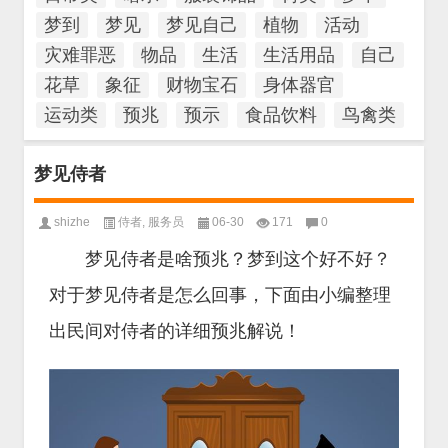
梦到
梦见
梦见自己
植物
活动
灾难罪恶
物品
生活
生活用品
自己
花草
象征
财物宝石
身体器官
运动类
预兆
预示
食品饮料
鸟禽类
梦见侍者
shizhe
侍者
,
服务员
06-30
171
0
梦见侍者是啥预兆？梦到这个好不好？
对于梦见侍者是怎么回事，下面由小编整理
出民间对侍者的详细预兆解说！