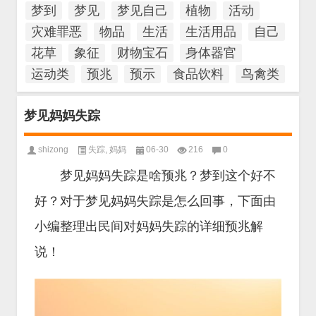
梦到
梦见
梦见自己
植物
活动
灾难罪恶
物品
生活
生活用品
自己
花草
象征
财物宝石
身体器官
运动类
预兆
预示
食品饮料
鸟禽类
梦见妈妈失踪
shizong
失踪
,
妈妈
06-30
216
0
梦见妈妈失踪是啥预兆？梦到这个好不
好？对于梦见妈妈失踪是怎么回事，下面由
小编整理出民间对妈妈失踪的详细预兆解
说！