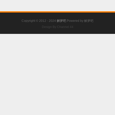
Copyright © 2012 - 2024
解梦吧
Powered by
解梦吧
Design By Channel 44