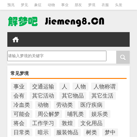
预兆
梦见
象征
动物
事业
朋友
梦境
衣服
头发
孕妇
孩子
吵架
房子
请输入梦境的关键字
常见梦境
事业
交通运输
人
人物
人物称谓
会有
其它活动
其它物品
其它生活
冷血类
动物
劳动类
医疗疾病
可能会
周公解梦
哺乳类
娱乐类
将会
工作学习
敦煌
文化用品
日常类
暗示
服装饰品
树类
梦中