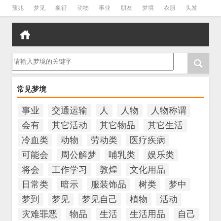
预兆
梦见
象征
动物
事业
朋友
梦境
衣服
头发
孕妇
孩子
吵架
房子
请输入梦境的关键字
常见梦境
事业
交通运输
人
人物
人物称谓
会有
其它活动
其它物品
其它生活
冷血类
动物
劳动类
医疗疾病
可能会
周公解梦
哺乳类
娱乐类
将会
工作学习
敦煌
文化用品
日常类
暗示
服装饰品
树类
梦中
梦到
梦见
梦见自己
植物
活动
灾难罪恶
物品
生活
生活用品
自己