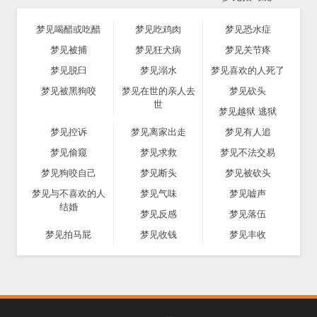
梦见喝醋或吃醋
梦见吃鸡肉
梦见恐水症
梦见被捕
梦见狂犬病
梦见关节疼
梦见脱臼
梦见溺水
梦见喜欢的人死了
梦见被黑狗咬
梦见在世的亲人去
梦见砍头
世
梦见越狱 逃狱
梦见控诉
梦见离家出走
梦见有人追
梦见偷窥
梦见求救
梦见不法交易
梦见狗咬自己
梦见断头
梦见被砍头
梦见与不喜欢的人
梦见气味
梦见嘘声
结婚
梦见反感
梦见落伍
梦见拍马屁
梦见收钱
梦见丰收