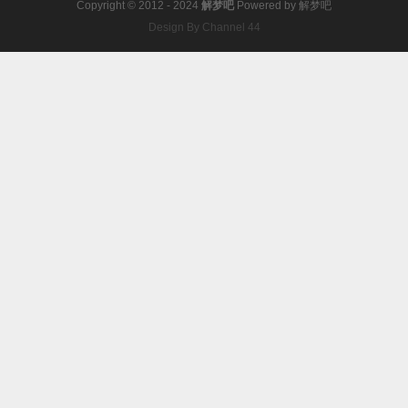
Copyright © 2012 - 2024
解梦吧
Powered by
解梦吧
Design By Channel 44