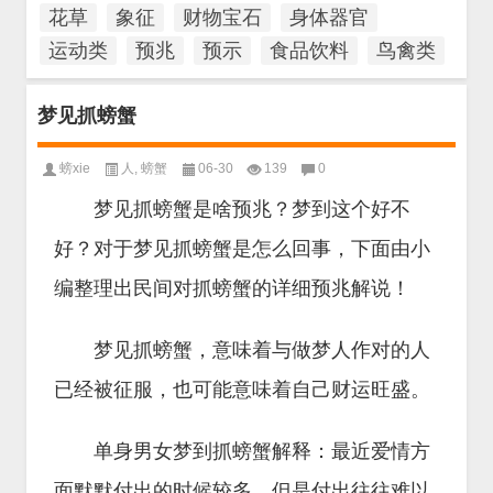
花草
象征
财物宝石
身体器官
运动类
预兆
预示
食品饮料
鸟禽类
梦见抓螃蟹
螃xie
人
,
螃蟹
06-30
139
0
梦见抓螃蟹是啥预兆？梦到这个好不
好？对于梦见抓螃蟹是怎么回事，下面由小
编整理出民间对抓螃蟹的详细预兆解说！
梦见抓螃蟹，意味着与做梦人作对的人
已经被征服，也可能意味着自己财运旺盛。
单身男女梦到抓螃蟹解释：最近爱情方
面默默付出的时候较多，但是付出往往难以