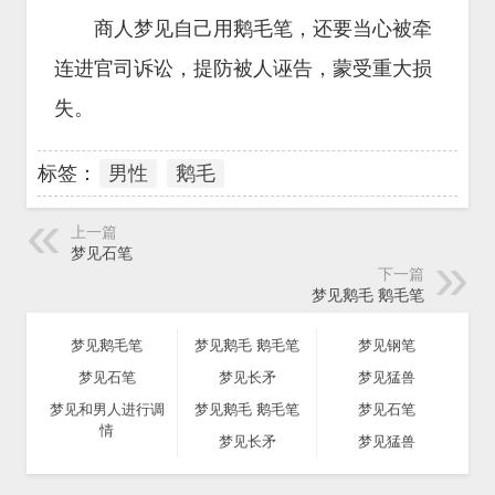
商人梦见自己用鹅毛笔，还要当心被牵
连进官司诉讼，提防被人诬告，蒙受重大损
失。
标签：
男性
鹅毛
上一篇
梦见石笔
下一篇
梦见鹅毛 鹅毛笔
梦见鹅毛笔
梦见鹅毛 鹅毛笔
梦见钢笔
梦见石笔
梦见长矛
梦见猛兽
梦见和男人进行调
梦见鹅毛 鹅毛笔
梦见石笔
情
梦见长矛
梦见猛兽