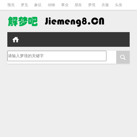
预兆
梦见
象征
动物
事业
朋友
梦境
衣服
头发
孕妇
孩子
吵架
房子
请输入梦境的关键字