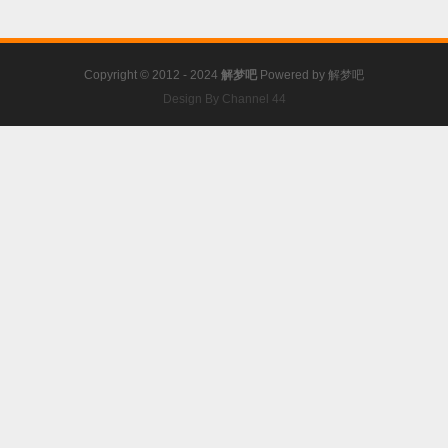
Copyright © 2012 - 2024
解梦吧
Powered by
解梦吧
Design By Channel 44