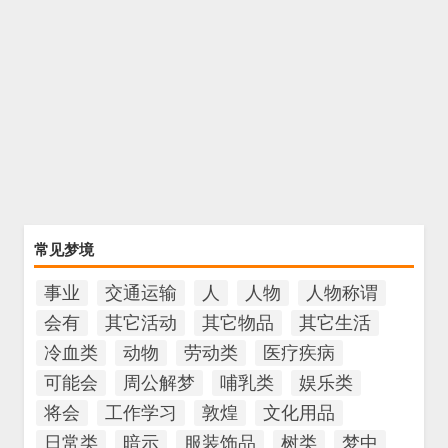
常见梦境
事业
交通运输
人
人物
人物称谓
会有
其它活动
其它物品
其它生活
冷血类
动物
劳动类
医疗疾病
可能会
周公解梦
哺乳类
娱乐类
将会
工作学习
敦煌
文化用品
日常类
暗示
服装饰品
树类
梦中