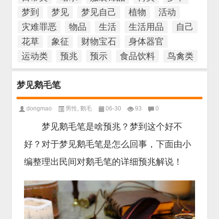
梦到
梦见
梦见自己
植物
活动
灾难罪恶
物品
生活
生活用品
自己
花草
象征
财物宝石
身体器官
运动类
预兆
预示
食品饮料
鸟禽类
梦见鹅毛笔
dongmao
男性
,
鹅毛
06-30
93
0
梦见鹅毛笔是啥预兆？梦到这个好不
好？对于梦见鹅毛笔是怎么回事，下面由小
编整理出民间对鹅毛笔的详细预兆解说！