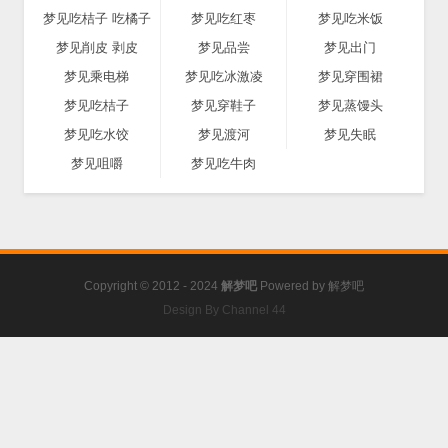
梦见吃桔子 吃橘子
梦见吃红枣
梦见吃米饭
梦见削皮 剥皮
梦见品尝
梦见出门
梦见乘电梯
梦见吃冰激凌
梦见穿围裙
梦见吃桔子
梦见穿鞋子
梦见蒸馒头
梦见吃水饺
梦见渡河
梦见失眠
梦见咀嚼
梦见吃牛肉
Copyright © 2012 - 2024
解梦吧
Powered by
解梦吧
Design By Channel 44