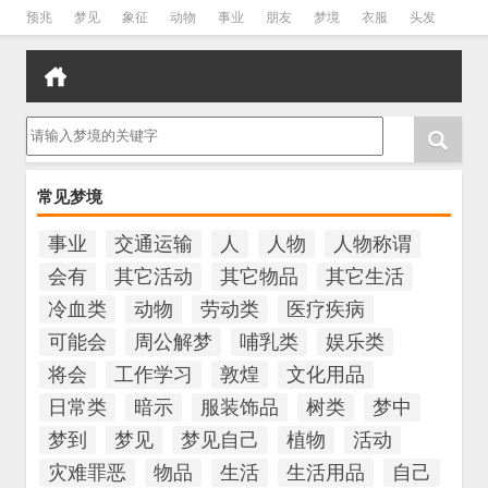
预兆
梦见
象征
动物
事业
朋友
梦境
衣服
头发
孕妇
孩子
吵架
房子
请输入梦境的关键字
常见梦境
事业
交通运输
人
人物
人物称谓
会有
其它活动
其它物品
其它生活
冷血类
动物
劳动类
医疗疾病
可能会
周公解梦
哺乳类
娱乐类
将会
工作学习
敦煌
文化用品
日常类
暗示
服装饰品
树类
梦中
梦到
梦见
梦见自己
植物
活动
灾难罪恶
物品
生活
生活用品
自己