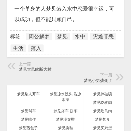
一个单身的人梦见落入水中恋爱很幸运，可
以成功，但不能只顾自己。
标签：
周公解梦
梦见
水中
灾难罪恶
生活
落入
上一篇
梦见大风吹断大树
下一篇
梦见小男孩死了
梦见别人开车
梦见凉水洗头 洗凉
梦见摔破碗
水澡
梦见吃驴肉
梦见驾车
梦见撘车 拼车
梦见吃鸟肉
梦见噎住
梦见没穿鞋
梦见禁食
梦见蒸包子
梦见换鞋
梦见买鸡蛋