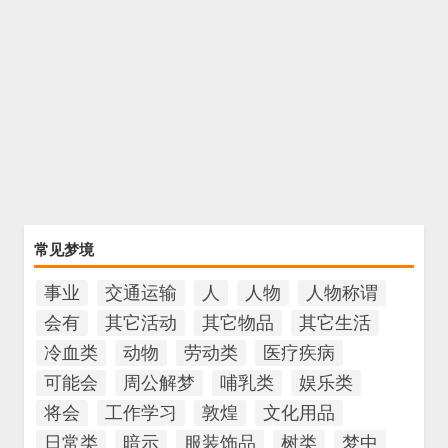
常见梦境
事业
交通运输
人
人物
人物称谓
会有
其它活动
其它物品
其它生活
冷血类
动物
劳动类
医疗疾病
可能会
周公解梦
哺乳类
娱乐类
将会
工作学习
敦煌
文化用品
日常类
暗示
服装饰品
树类
梦中