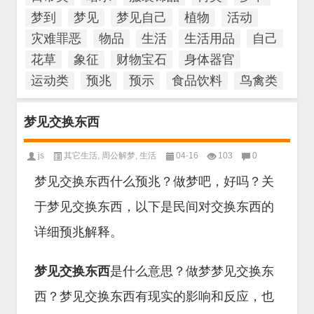
梦到
梦见
梦见自己
植物
活动
灾难罪恶
物品
生活
生活用品
自己
花草
象征
财物宝石
身体器官
运动类
预兆
预示
食品饮料
鸟禽类
梦见交换东西
js
其它生活
,
周公解梦
,
生活
04-16
103
0
梦见交换东西什么预兆？做梦吧，好吗？关
于梦见交换东西，以下是民间对交换东西的
详细预兆解释。
梦见交换东西
是什么意思？做梦梦见交换东
西？梦见交换东西有现实的影响和反应，也