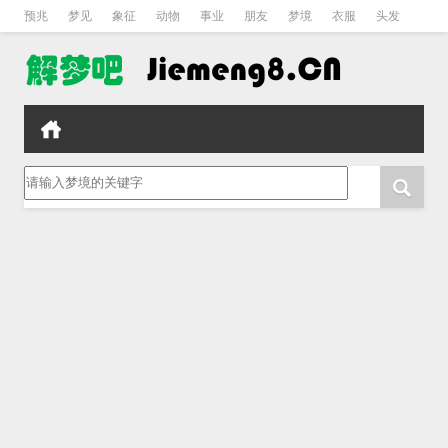
预兆
梦见
象征
动物
事业
朋友
梦境
衣服
头发
孕妇
孩子
吵架
房子
请输入梦境的关键字