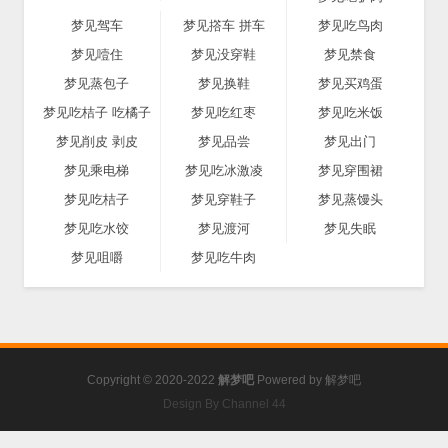
梦见驾车
梦见撘车 拼车
梦见吃鸟肉
梦见噎住
梦见没穿鞋
梦见禁食
梦见蒸包子
梦见换鞋
梦见买鸡蛋
梦见吃桔子 吃橘子
梦见吃红枣
梦见吃米饭
梦见削皮 剥皮
梦见品尝
梦见出门
梦见乘电梯
梦见吃冰激凌
梦见穿围裙
梦见吃桔子
梦见穿鞋子
梦见蒸馒头
梦见吃水饺
梦见渡河
梦见失眠
梦见咀嚼
梦见吃牛肉
Copyright © 2020-2022
解梦吧
Powered by
解梦吧
Design By Channel 44