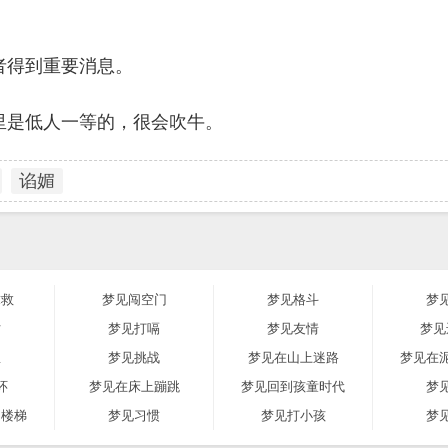
者得到重要消息。
里是低人一等的，很会吹牛。
谄媚
求救
梦见闯空门
梦见格斗
梦
亡
梦见打嗝
梦见友情
梦见
狱
梦见挑战
梦见在山上迷路
梦见在
环
梦见在床上蹦跳
梦见回到孩童时代
梦
的楼梯
梦见习惯
梦见打小孩
梦