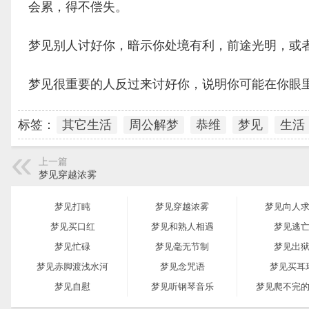
会累，得不偿失。
梦见别人讨好你，暗示你处境有利，前途光明，或
梦见很重要的人反过来讨好你，说明你可能在你眼
标签：
其它生活
周公解梦
恭维
梦见
生活
上一篇
梦见穿越浓雾
梦见打盹
梦见穿越浓雾
梦见向人
梦见买口红
梦见和熟人相遇
梦见逃
梦见忙碌
梦见毫无节制
梦见出
梦见赤脚渡浅水河
梦见念咒语
梦见买耳
梦见自慰
梦见听钢琴音乐
梦见爬不完