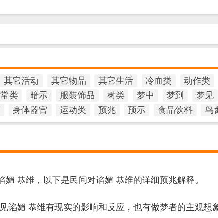
其它活动
其它物品
其它生活
冷血类
动作类
日常类
暗示
服装饰品
树类
梦中
梦到
梦见
石
身体器官
运动类
预兆
预示
食品饮料
鸟
谄媚 恭维，以下是民间对谄媚 恭维的详细预兆解释。
梦见谄媚 恭维有现实的影响和反应，也有做梦者的主观想