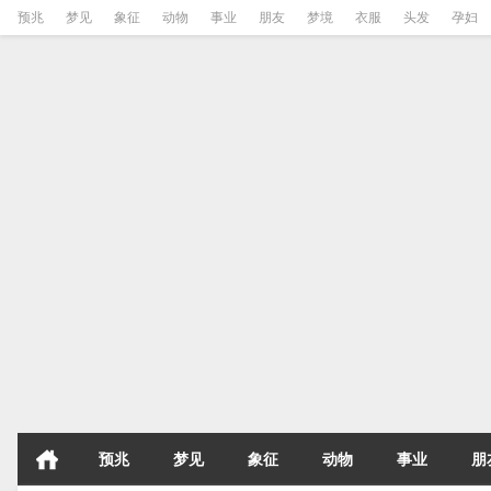
预兆
梦见
象征
动物
事业
朋友
梦境
衣服
头发
孕妇
预兆
梦见
象征
动物
事业
朋