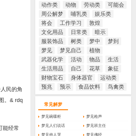
动作类
动物
劳动类
可能会
周公解梦
哺乳类
娱乐类
将会
工作学习
敦煌
文化用品
日常类
暗示
服装饰品
树类
梦中
梦到
梦见
梦见自己
植物
武器化学
活动
物品
生活
生活用品
自己
花草
象征
财物宝石
身体器官
运动类
预兆
预示
食品饮料
鸟禽类
待人民的角
。& rdq
常见解梦
梦见碗碟柜
梦见枪声
梦见人们说话
梦见班主任
可能经常
梦见他人哭
梦见佛经