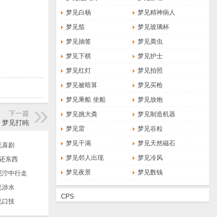
梦见白杨
梦见精神病人
梦见笳
梦见玻璃杯
梦见抽签
梦见粪虫
梦见下棋
梦见护士
梦见红灯
梦见拍照
梦见被暗算
梦见买枪
梦见乘船 坐船
梦见放炮
下一篇
梦见挑大粪
梦见制造机器
梦见打盹
梦见雷
梦见谷粒
梦见干渴
梦见天然磁石
见喜剧
梦见邻人出现
梦见冷风
还东西
梦见夜景
梦见数钱
泥泞中行走
见涉水
CPS
见口技