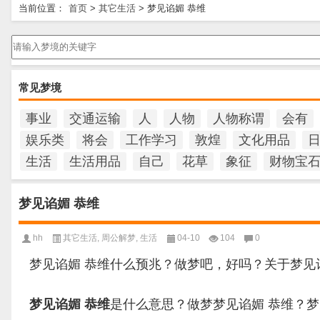
当前位置：
首页
>
其它生活
>
梦见谄媚 恭维
请输入梦境的关键字
常见梦境
事业
交通运输
人
人物
人物称谓
会有
娱乐类
将会
工作学习
敦煌
文化用品
生活
生活用品
自己
花草
象征
财物宝
梦见谄媚 恭维
hh
其它生活
,
周公解梦
,
生活
04-10
104
0
梦见谄媚 恭维什么预兆？做梦吧，好吗？关于梦见
梦见谄媚 恭维
是什么意思？做梦梦见谄媚 恭维？