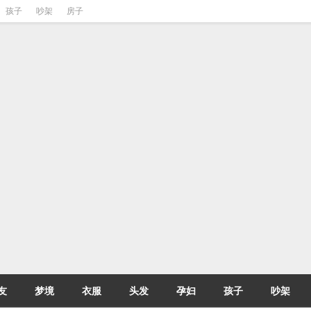
孩子
吵架
房子
友
梦境
衣服
头发
孕妇
孩子
吵架