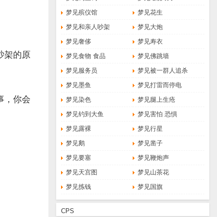
梦见殡仪馆
梦见花生
梦见和亲人吵架
梦见大炮
梦见奢侈
梦见寿衣
吵架的原
梦见食物 食品
梦见佛跳墙
梦见服务员
梦见被一群人追杀
梦见墨鱼
梦见打雷而停电
事，你会
梦见染色
梦见腿上生疮
梦见钓到大鱼
梦见害怕 恐惧
梦见露裸
梦见行星
梦见鹅
梦见凿子
梦见要塞
梦见鞭炮声
梦见天宫图
梦见山茶花
梦见拣钱
梦见国旗
CPS