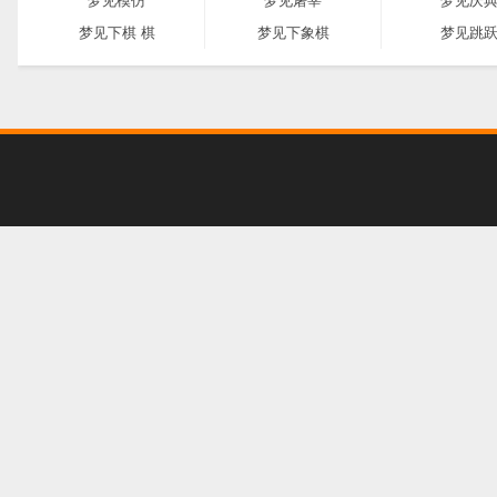
梦见模仿
梦见屠宰
梦见庆
梦见下棋 棋
梦见下象棋
梦见跳