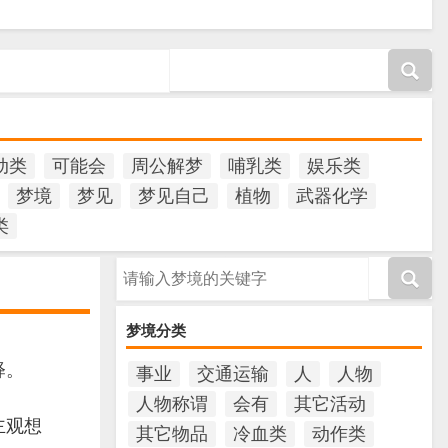
动类
可能会
周公解梦
哺乳类
娱乐类
梦境
梦见
梦见自己
植物
武器化学
类
请输入梦境的关键字
梦境分类
释。
事业
交通运输
人
人物
人物称谓
会有
其它活动
主观想
其它物品
冷血类
动作类