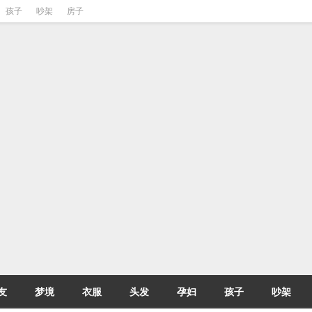
孩子
吵架
房子
友
梦境
衣服
头发
孕妇
孩子
吵架