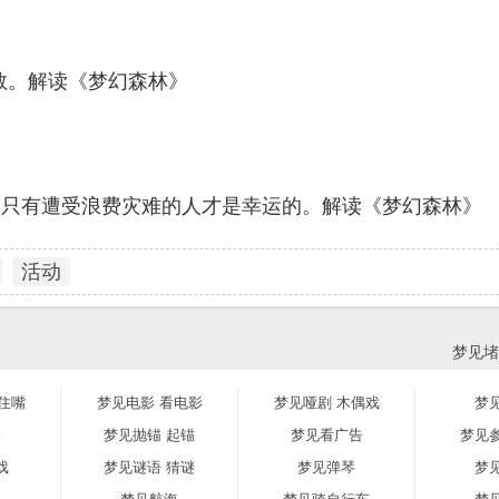
教。解读《梦幻森林》
。只有遭受浪费灾难的人才是幸运的。解读《梦幻森林》
活动
梦见堵
住嘴
梦见电影 看电影
梦见哑剧 木偶戏
梦
会
梦见抛锚 起锚
梦见看广告
梦见
戏
梦见谜语 猜谜
梦见弹琴
梦