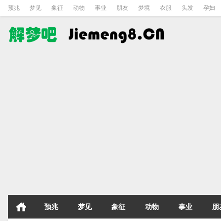
预兆
梦见
象征
动物
事业
朋友
梦境
衣服
头发
孕妇
预兆
梦见
象征
动物
事业
朋