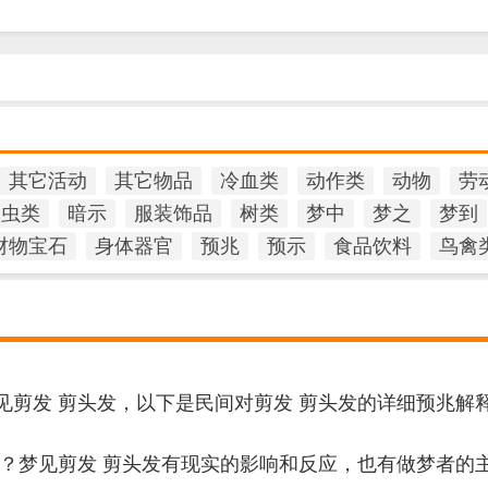
其它活动
其它物品
冷血类
动作类
动物
劳
昆虫类
暗示
服装饰品
树类
梦中
梦之
梦到
财物宝石
身体器官
预兆
预示
食品饮料
鸟禽
见剪发 剪头发，以下是民间对剪发 剪头发的详细预兆解
发？梦见剪发 剪头发有现实的影响和反应，也有做梦者的