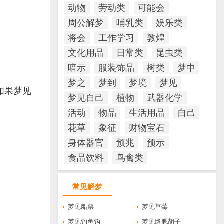
动物
劳动类
可能会
周公解梦
哺乳类
娱乐类
将会
工作学习
敦煌
文化用品
日常类
昆虫类
暗示
服装饰品
树类
梦中
梦之
梦到
梦境
梦见
如果梦见
梦见自己
植物
武器化学
活动
物品
生活用品
自己
花草
象征
财物宝石
身体器官
预兆
预示
食品饮料
鸟禽类
常见解梦
梦见船票
梦见草莓
梦见钓鱼钩
梦见络腮胡子