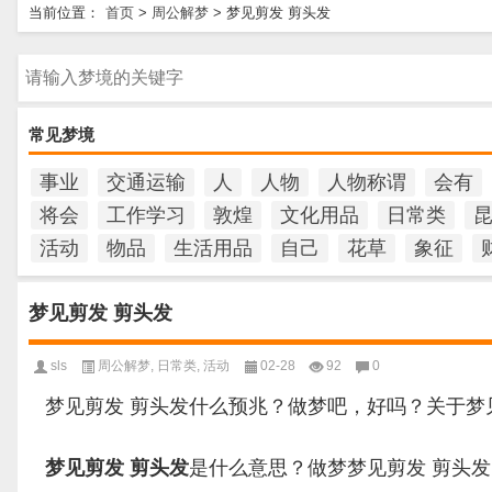
当前位置：
首页
>
周公解梦
>
梦见剪发 剪头发
请输入梦境的关键字
常见梦境
事业
交通运输
人
人物
人物称谓
会有
将会
工作学习
敦煌
文化用品
日常类
活动
物品
生活用品
自己
花草
象征
梦见剪发 剪头发
sls
周公解梦
,
日常类
,
活动
02-28
92
0
梦见剪发 剪头发什么预兆？做梦吧，好吗？关于梦
梦见剪发 剪头发
是什么意思？做梦梦见剪发 剪头