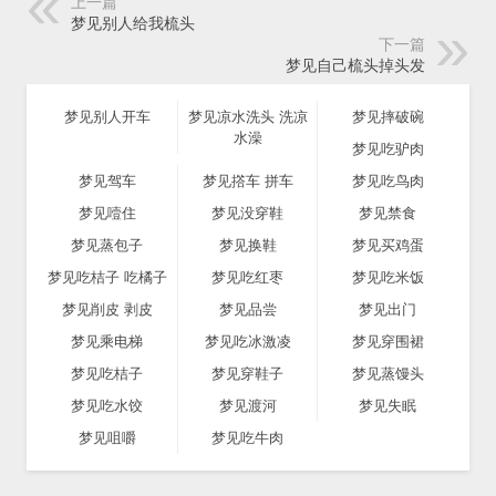
上一篇
梦见别人给我梳头
下一篇
梦见自己梳头掉头发
梦见别人开车
梦见凉水洗头 洗凉
梦见摔破碗
水澡
梦见吃驴肉
梦见驾车
梦见撘车 拼车
梦见吃鸟肉
梦见噎住
梦见没穿鞋
梦见禁食
梦见蒸包子
梦见换鞋
梦见买鸡蛋
梦见吃桔子 吃橘子
梦见吃红枣
梦见吃米饭
梦见削皮 剥皮
梦见品尝
梦见出门
梦见乘电梯
梦见吃冰激凌
梦见穿围裙
梦见吃桔子
梦见穿鞋子
梦见蒸馒头
梦见吃水饺
梦见渡河
梦见失眠
梦见咀嚼
梦见吃牛肉