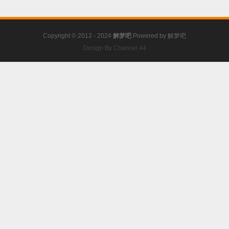
Copyright © 2012 - 2024
解梦吧
Powered by
解梦吧
Design By Channel 44