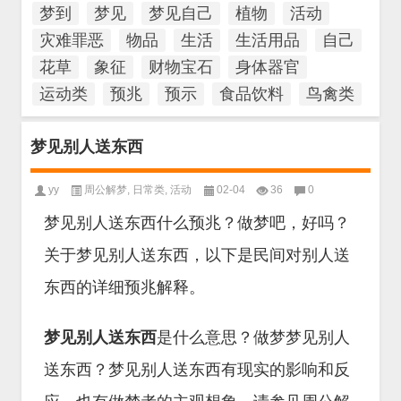
梦到
梦见
梦见自己
植物
活动
灾难罪恶
物品
生活
生活用品
自己
花草
象征
财物宝石
身体器官
运动类
预兆
预示
食品饮料
鸟禽类
梦见别人送东西
yy
周公解梦
,
日常类
,
活动
02-04
36
0
梦见别人送东西什么预兆？做梦吧，好吗？
关于梦见别人送东西，以下是民间对别人送
东西的详细预兆解释。
梦见别人送东西
是什么意思？做梦梦见别人
送东西？梦见别人送东西有现实的影响和反