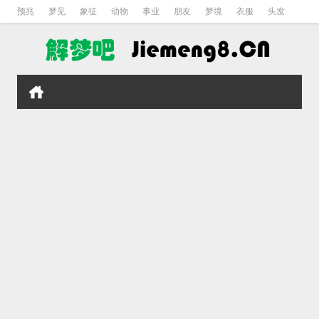
预兆
梦见
象征
动物
事业
朋友
梦境
衣服
头发
孕妇
孩子
吵架
房子