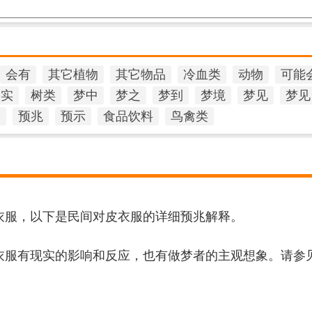
会有
其它植物
其它物品
冷血类
动物
可能
果实
树类
梦中
梦之
梦到
梦境
梦见
梦见
官
预兆
预示
食品饮料
鸟禽类
衣服，以下是民间对皮衣服的详细预兆解释。
衣服有现实的影响和反应，也有做梦者的主观想象。请参