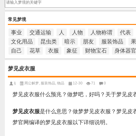
常见梦境
事业
交通运输
人
人物
人物称谓
代表
文化用品
昆虫类
暗示
朋友
服装饰品
自己
花草
衣服
象征
财物宝石
身体器
梦见皮衣服
lj
周公解梦
,
服装饰品
,
物品
12-30
71
0
梦见皮衣服什么预兆？做梦吧，好吗？关于梦见皮
梦见皮衣服
是什么意思？做梦梦见皮衣服？梦见皮
梦官网编译的梦见皮衣服以下详细说明。