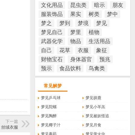
文化用品
昆虫类
暗示
朋友
服装饰品
果实
树类
梦中
梦之
梦到
梦境
梦见
梦见自己
梦里
植物
武器化学
物品
生活用品
自己
花草
衣服
象征
财物宝石
身体器官
预兆
预示
食品饮料
鸟禽类
常见解梦
梦见乒乓球
梦见驯鹿
梦见陀螺
梦见小羊羔
梦见陶醉
梦见被妖怪追
下一篇
梦见椰子汁
梦见月食
 丝绒衣服
梦见毒药
梦见萤火虫