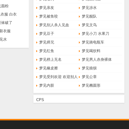
见脂粉
梦见亲友
梦见涉水
衣服 白衣
梦见被鱼咬
梦见舰队
丝袜破了
梦见别人杀人见血
梦见文鸟
新衣服
梦见豆子
梦见小刀 水果刀
见水
梦见师兄
梦见骑电瓶车
梦见红鱼
梦见喝饮料
梦见榜上无名
梦见男人赤身裸体
梦见橡皮擦
梦见狼狈
梦见受到欢迎 欢迎别人
梦见公章
梦见内脏
梦见椭圆形
CPS