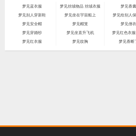
梦见蓝衣服
梦见丝绒物品 丝绒衣服
梦见香
梦见别人穿新鞋
梦见坐在宇宙船上
梦见给别人
梦见安全帽
梦见帽笼
梦见僧
梦见穿婚纱
梦见坐直升飞机
梦见红色衣服
梦见红衣服
梦见纹胸
梦见香断