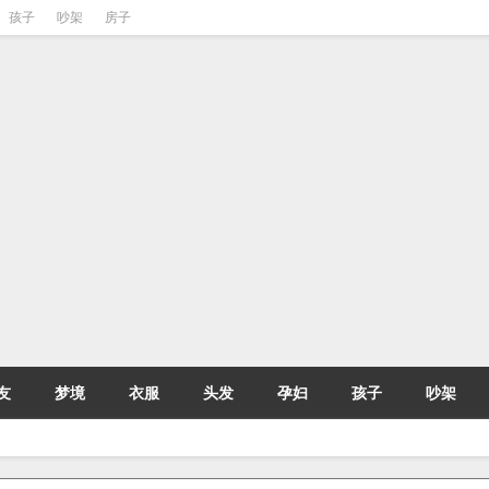
孩子
吵架
房子
友
梦境
衣服
头发
孕妇
孩子
吵架