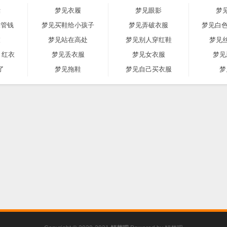
囊
梦见衣履
梦见眼影
梦
保管钱
梦见买鞋给小孩子
梦见弄破衣服
梦见白色
衣
梦见站在高处
梦见别人穿红鞋
梦见
 红衣
梦见丢衣服
梦见女衣服
梦见
了
梦见拖鞋
梦见自己买衣服
梦