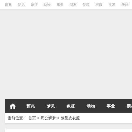
预兆
梦见
象征
动物
事业
朋友
梦境
衣服
头发
孕妇
预兆
梦见
象征
动物
事业
朋
当前位置：
首页
>
周公解梦
>
梦见皮衣服
请输入梦境的关键字