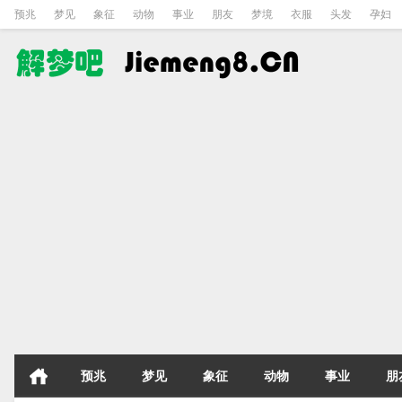
预兆
梦见
象征
动物
事业
朋友
梦境
衣服
头发
孕妇
预兆
梦见
象征
动物
事业
朋