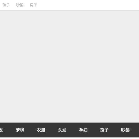
孩子
吵架
房子
友
梦境
衣服
头发
孕妇
孩子
吵架