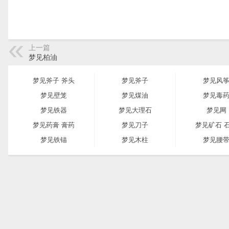
上一篇
梦见柏油
梦见斧子 斧头
梦见斧子
梦见风
梦见壁笼
梦见煤油
梦见毒
梦见铁器
梦见大理石
梦见网
梦见药膏 膏药
梦见刀子
梦见矿石 
梦见铁锚
梦见木柱
梦见腰