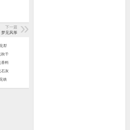
下一篇
梦见风筝
见犁
见秋千
见香料
见石灰
见铁