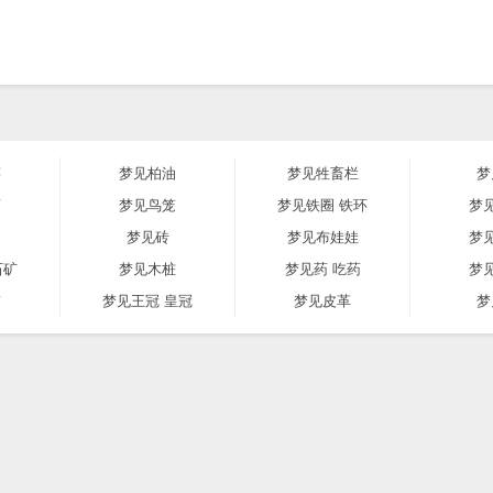
筝
梦见柏油
梦见牲畜栏
梦
药
梦见鸟笼
梦见铁圈 铁环
梦
梦见砖
梦见布娃娃
梦
石矿
梦见木桩
梦见药 吃药
梦
带
梦见王冠 皇冠
梦见皮革
梦