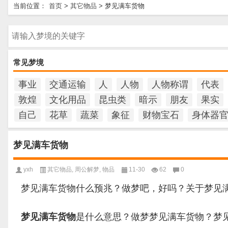
当前位置：
首页
>
其它物品
>
梦见满车货物
请输入梦境的关键字
常见梦境
事业
交通运输
人
人物
人物称谓
代表
敦煌
文化用品
昆虫类
暗示
朋友
果实
自己
花草
蔬菜
象征
财物宝石
身体器
梦见满车货物
yxh
其它物品
,
周公解梦
,
物品
11-30
62
0
梦见满车货物什么预兆？做梦吧，好吗？关于梦见
梦见满车货物
是什么意思？做梦梦见满车货物？梦