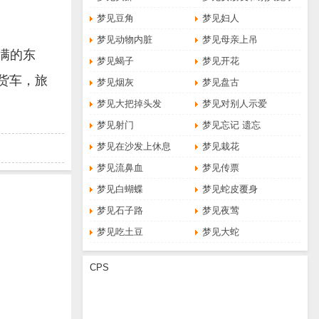
梦见豆角
梦见妇人
梦见动物内脏
梦见母亲上吊
满的东
梦见蝎子
梦见开花
货车，旅
梦见烟灰
梦见盘古
梦见大把掉头发
梦见对别人示爱
梦见射门
梦见忘记 遗忘
梦见在沙发上休息
梦见栽花
梦见流鼻血
梦见传票
梦见白蝴蝶
梦见蛇皮覆身
梦见石子路
梦见夜莺
梦见吃土豆
梦见大蛇
CPS