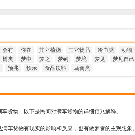
会有
你在
其它植物
其它物品
冷血类
动物
树类
梦中
梦之
梦到
梦境
梦见
梦见自己
官
预兆
预示
食品饮料
鸟禽类
满车货物，以下是民间对满车货物的详细预兆解释。
见满车货物有现实的影响和反应，也有做梦者的主观想象