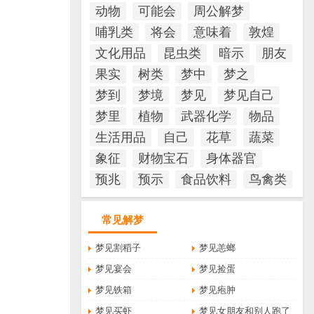
动物
可能会
周公解梦
哺乳类
将会
意味着
敦煌
文化用品
昆虫类
暗示
朋友
果实
树类
梦中
梦之
梦到
梦境
梦见
梦见自己
梦里
植物
武器化学
物品
生活用品
自己
花草
蔬菜
象征
财物宝石
身体器官
预兆
预示
食品饮料
鸟禽类
常见解梦
梦见割稻子
梦见恙螂
梦见宴会
梦见捡蛋
梦见铁箱
梦见疱肿
梦见买虾
梦见女朋友和别人跑了