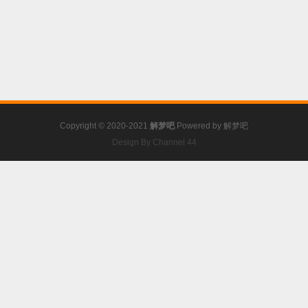
Copyright © 2020-2021
解梦吧
Powered by
解梦吧
Design By Channel 44