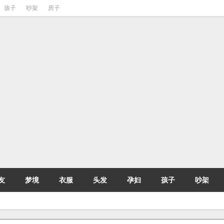
孩子
吵架
房子
友
梦境
衣服
头发
孕妇
孩子
吵架