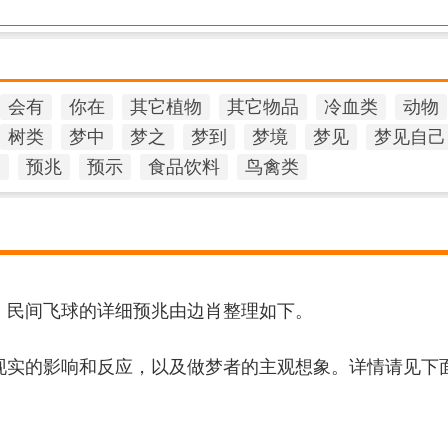
会有
你在
其它植物
其它物品
冷血类
动物
树类
梦中
梦之
梦到
梦境
梦见
梦见自己
官
预兆
预示
食品饮料
鸟禽类
，民间飞球的详细预兆由边肖整理如下。
现实的影响和反应，以及做梦者的主观想象。详情请见下