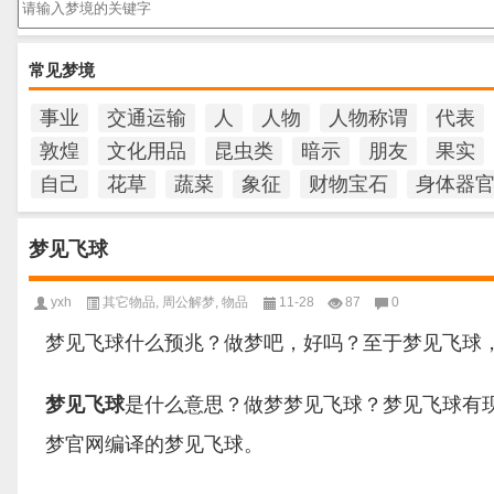
常见梦境
事业
交通运输
人
人物
人物称谓
代表
敦煌
文化用品
昆虫类
暗示
朋友
果实
自己
花草
蔬菜
象征
财物宝石
身体器
梦见飞球
yxh
其它物品
,
周公解梦
,
物品
11-28
87
0
梦见飞球什么预兆？做梦吧，好吗？至于梦见飞球
梦见飞球
是什么意思？做梦梦见飞球？梦见飞球有
梦官网编译的梦见飞球。