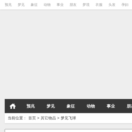
预兆
梦见
象征
动物
事业
朋友
梦境
衣服
头发
孕妇
预兆
梦见
象征
动物
事业
朋
当前位置：
首页
>
其它物品
>
梦见飞球
请输入梦境的关键字