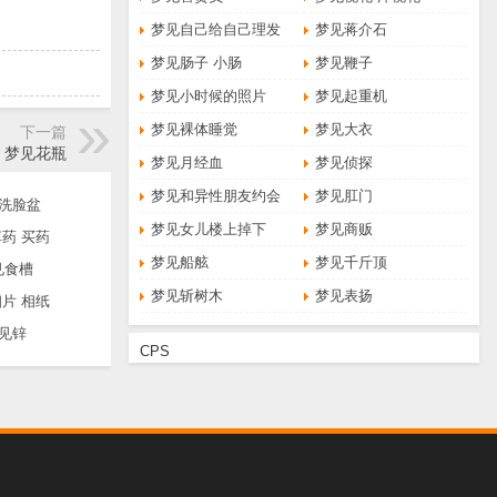
梦见自己给自己理发
梦见蒋介石
梦见肠子 小肠
梦见鞭子
梦见小时候的照片
梦见起重机
梦见裸体睡觉
梦见大衣
下一篇
梦见花瓶
梦见月经血
梦见侦探
梦见和异性朋友约会
梦见肛门
洗脸盆
梦见女儿楼上掉下
梦见商贩
药 买药
梦见船舷
梦见千斤顶
见食槽
梦见斩树木
梦见表扬
片 相纸
见锌
CPS