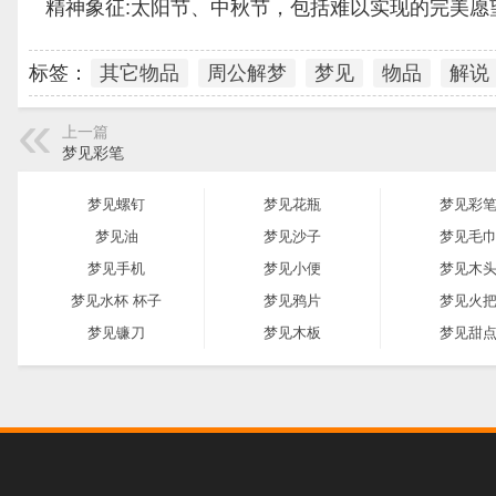
精神象征:太阳节、中秋节，包括难以实现的完美愿
标签：
其它物品
周公解梦
梦见
物品
解说
上一篇
梦见彩笔
梦见螺钉
梦见花瓶
梦见彩
梦见油
梦见沙子
梦见毛
梦见手机
梦见小便
梦见木
梦见水杯 杯子
梦见鸦片
梦见火
梦见镰刀
梦见木板
梦见甜