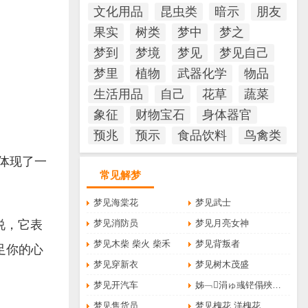
文化用品
昆虫类
暗示
朋友
果实
树类
梦中
梦之
梦到
梦境
梦见
梦见自己
梦里
植物
武器化学
物品
生活用品
自己
花草
蔬菜
象征
财物宝石
身体器官
预兆
预示
食品饮料
鸟禽类
体现了一
常见解梦
梦见海棠花
梦见武士
说，它表
梦见消防员
梦见月亮女神
梦见木柴 柴火 柴禾
梦见背叛者
足你的心
梦见穿新衣
梦见树木茂盛
梦见开汽车
姊﹁涓ゅ彧铓傝殎鎵撴灦
梦见售货员
梦见槐花 洋槐花