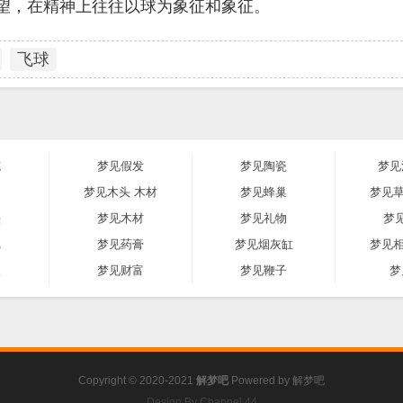
望，在精神上往往以球为象征和象征。
飞球
笔
梦见假发
梦见陶瓷
梦见
巾
梦见木头 木材
梦见蜂巢
梦见草
头
梦见木材
梦见礼物
梦
把
梦见药膏
梦见烟灰缸
梦见相
点
梦见财富
梦见鞭子
梦
Copyright © 2020-2021
解梦吧
Powered by
解梦吧
Design By Channel 44