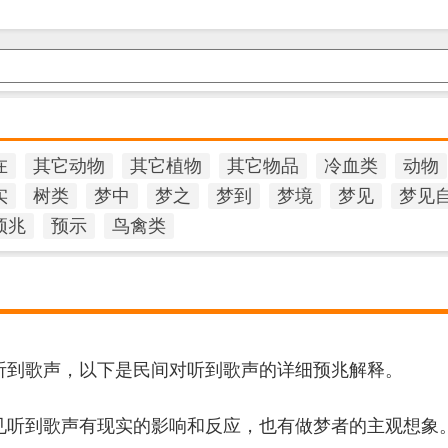
在
其它动物
其它植物
其它物品
冷血类
动物
实
树类
梦中
梦之
梦到
梦境
梦见
梦见
预兆
预示
鸟禽类
听到歌声，以下是民间对听到歌声的详细预兆解释。
见听到歌声有现实的影响和反应，也有做梦者的主观想象