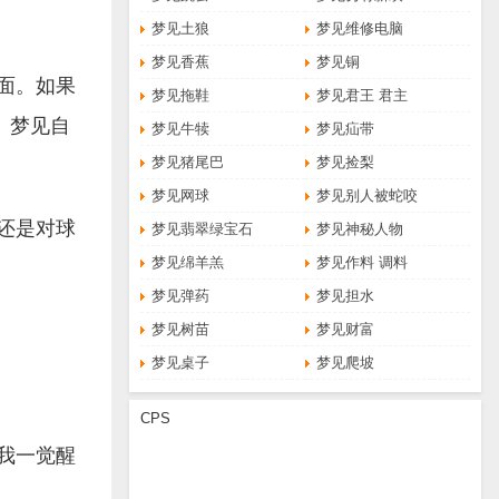
梦见土狼
梦见维修电脑
梦见香蕉
梦见铜
面。如果
梦见拖鞋
梦见君王 君主
。梦见自
梦见牛犊
梦见疝带
梦见猪尾巴
梦见捡梨
梦见网球
梦见别人被蛇咬
还是对球
梦见翡翠绿宝石
梦见神秘人物
梦见绵羊羔
梦见作料 调料
梦见弹药
梦见担水
梦见树苗
梦见财富
梦见桌子
梦见爬坡
CPS
我一觉醒