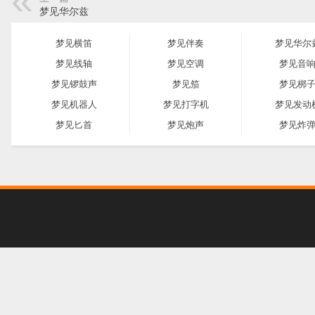
梦见华尔兹
梦见横笛
梦见伴奏
梦见华尔
梦见线轴
梦见空调
梦见音
梦见锣鼓声
梦见笳
梦见梆
梦见机器人
梦见打字机
梦见发动
梦见匕首
梦见炮声
梦见炸