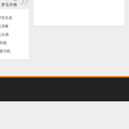
梦见伴奏
弹弦乐器
见演奏
见台扇
见枪
复印机