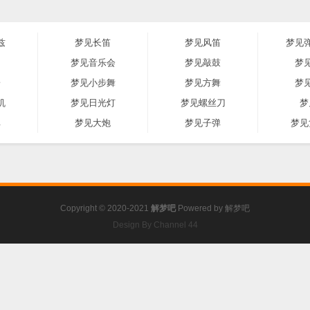
兹
梦见长笛
梦见风笛
梦见
响
梦见音乐会
梦见敲鼓
梦
子
梦见小步舞
梦见方舞
梦
机
梦见日光灯
梦见螺丝刀
梦
弹
梦见大炮
梦见子弹
梦见
Copyright © 2020-2021
解梦吧
Powered by
解梦吧
Design By Channel 44