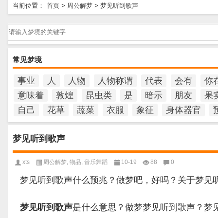
当前位置：
首页
>
周公解梦
>
梦见听到歌声
请输入梦境的关键字
常见梦境
事业
人
人物
人物称谓
代表
会有
你
意味着
敦煌
昆虫类
是
暗示
朋友
果
自己
花草
蔬菜
衣服
象征
身体器官
梦见听到歌声
xts
周公解梦
,
物品
,
音乐舞蹈
10-19
88
0
梦见听到歌声什么预兆？做梦吧，好吗？关于梦见
梦见听到歌声
是什么意思？做梦梦见听到歌声？梦