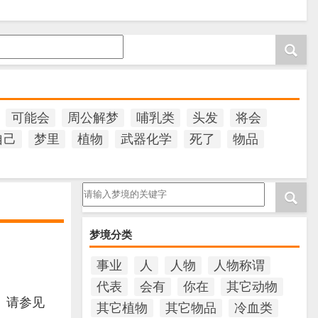
可能会
周公解梦
哺乳类
头发
将会
自己
梦里
植物
武器化学
死了
物品
请输入梦境的关键字
梦境分类
事业
人
人物
人物称谓
代表
会有
你在
其它动物
。请参见
其它植物
其它物品
冷血类