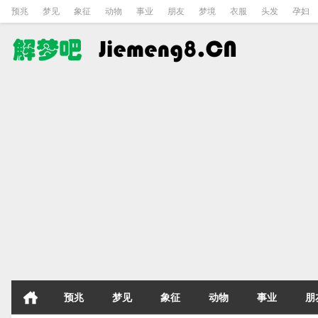
预兆
梦见
象征
动物
事业
朋友
梦境
衣服
头发
孕妇
预兆
梦见
象征
动物
事业
朋