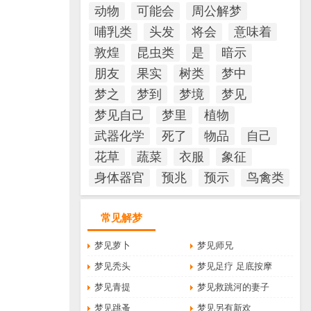
动物
可能会
周公解梦
哺乳类
头发
将会
意味着
敦煌
昆虫类
是
暗示
朋友
果实
树类
梦中
梦之
梦到
梦境
梦见
梦见自己
梦里
植物
武器化学
死了
物品
自己
花草
蔬菜
衣服
象征
身体器官
预兆
预示
鸟禽类
常见解梦
梦见萝卜
梦见师兄
梦见秃头
梦见足疗 足底按摩
梦见青提
梦见救跳河的妻子
梦见跳蚤
梦见另有新欢