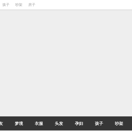
孩子
吵架
房子
友
梦境
衣服
头发
孕妇
孩子
吵架