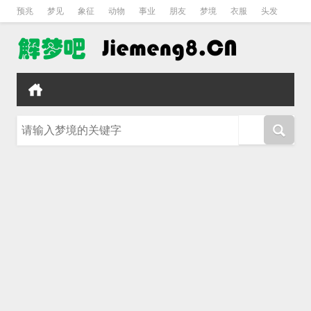
预兆
梦见
象征
动物
事业
朋友
梦境
衣服
头发
孕妇
孩子
吵架
房子
请输入梦境的关键字