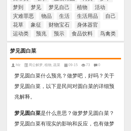
梦到
梦见
梦见自己
植物
活动
灾难罪恶
物品
生活
生活用品
自己
花草
象征
财物宝石
身体器官
运动类
预兆
预示
食品饮料
鸟禽类
梦见圆白菜
htz
周公解梦
,
植物
,
蔬菜
09-15
73
0
梦见圆白菜什么预兆？做梦吧，好吗？关于
梦见圆白菜，以下是民间对圆白菜的详细预
兆解释。
梦见圆白菜
是什么意思？做梦梦见圆白菜？
梦见圆白菜有现实的影响和反应，也有做梦