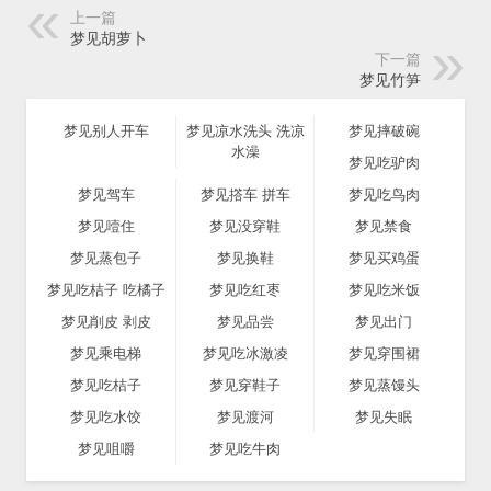
上一篇
梦见胡萝卜
下一篇
梦见竹笋
梦见别人开车
梦见凉水洗头 洗凉
梦见摔破碗
水澡
梦见吃驴肉
梦见驾车
梦见撘车 拼车
梦见吃鸟肉
梦见噎住
梦见没穿鞋
梦见禁食
梦见蒸包子
梦见换鞋
梦见买鸡蛋
梦见吃桔子 吃橘子
梦见吃红枣
梦见吃米饭
梦见削皮 剥皮
梦见品尝
梦见出门
梦见乘电梯
梦见吃冰激凌
梦见穿围裙
梦见吃桔子
梦见穿鞋子
梦见蒸馒头
梦见吃水饺
梦见渡河
梦见失眠
梦见咀嚼
梦见吃牛肉