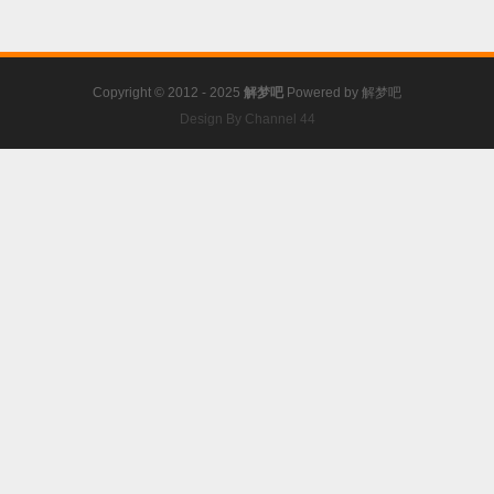
Copyright © 2012 - 2025
解梦吧
Powered by
解梦吧
Design By Channel 44