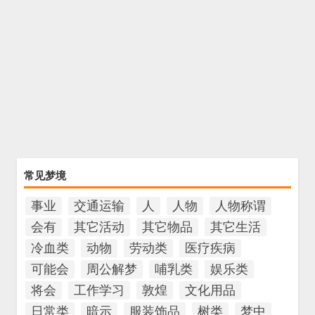
常见梦境
事业
交通运输
人
人物
人物称谓
会有
其它活动
其它物品
其它生活
冷血类
动物
劳动类
医疗疾病
可能会
周公解梦
哺乳类
娱乐类
将会
工作学习
敦煌
文化用品
日常类
暗示
服装饰品
树类
梦中