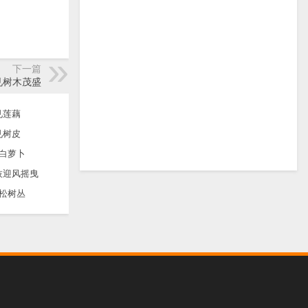
下一篇
见树木茂盛
见莲藕
见树皮
白萝卜
枝迎风摇曳
松树丛