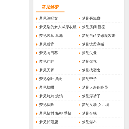
常见解梦
梦见酒吧女
梦见买烧饼
梦见别的女人试穿衣服
梦见房间 卧室
梦见陵墓 墓地
梦见自己受恶魔攻击
梦见后背
梦见忧柔寡断
梦见向日葵
梦见失业
梦见红鞋
梦见煤气
梦见天桥
梦见找宿舍
梦见桑叶 桑树
梦见带子
梦见蛤蚶
梦见人寿保险员
梦见烤鸡 烧鸡
梦见穿裤子
梦见探险
梦见女墙 女儿墙
梦见柳树 杨柳 垂柳
梦见存钱
梦见长颈鹿
梦见瀑布