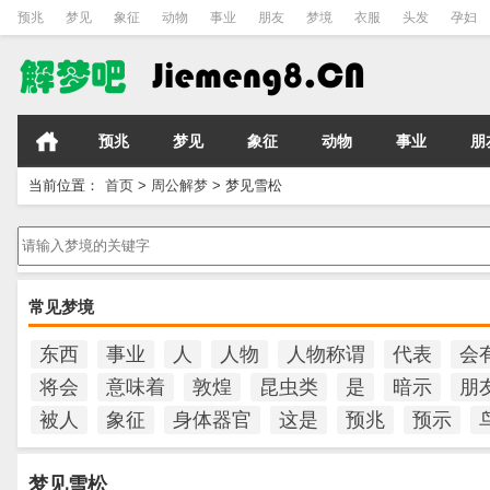
预兆
梦见
象征
动物
事业
朋友
梦境
衣服
头发
孕妇
预兆
梦见
象征
动物
事业
朋
当前位置：
首页
>
周公解梦
>
梦见雪松
请输入梦境的关键字
常见梦境
东西
事业
人
人物
人物称谓
代表
会
将会
意味着
敦煌
昆虫类
是
暗示
朋
被人
象征
身体器官
这是
预兆
预示
梦见雪松