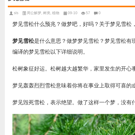
sls
周公解梦
,
树类
,
植物
09-10
57
0
梦见雪松什么预兆？做梦吧，好吗？关于梦见雪松
梦见雪松
是什么意思？做梦梦见雪松？梦见雪松有
编译的梦见雪松以下详细说明。
松树象征好运。松树越大越繁华，家里发生的开心
梦见轰轰烈烈雪松意味着你将在事业上取得可喜的
梦见毁死雪松，表示绝望。做了这样一个梦，没有