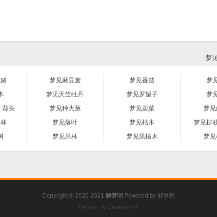
梦
茂盛
梦见麻豆麦
梦见番茄
梦
木
梦见天竺牡丹
梦见罗望子
梦
 蒜头
梦见种大葱
梦见卖菜
梦见
雨林
梦见落叶
梦见枯木
梦见柳
树
梦见果林
梦见黑檀木
梦见
Copyright © 2020-2021
解梦吧
Powered by
解梦吧
Design By Channel 44