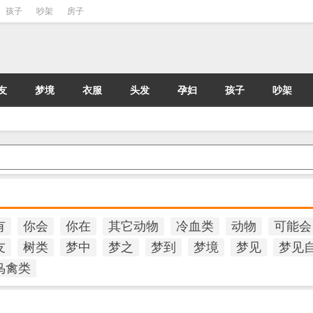
孩子
吵架
房子
友
梦境
衣服
头发
孕妇
孩子
吵架
有
你会
你在
其它动物
冷血类
动物
可能会
友
树类
梦中
梦之
梦到
梦境
梦见
梦见
鸟禽类