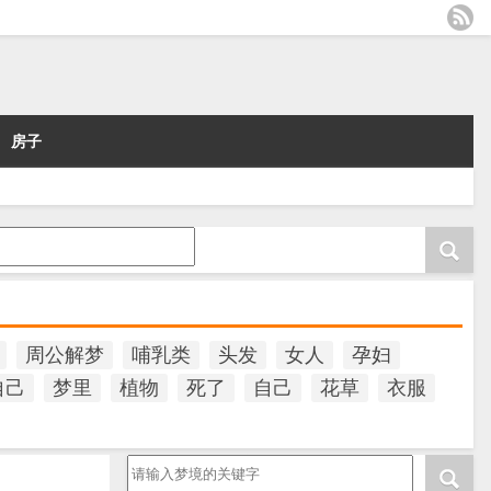
房子
周公解梦
哺乳类
头发
女人
孕妇
自己
梦里
植物
死了
自己
花草
衣服
请输入梦境的关键字