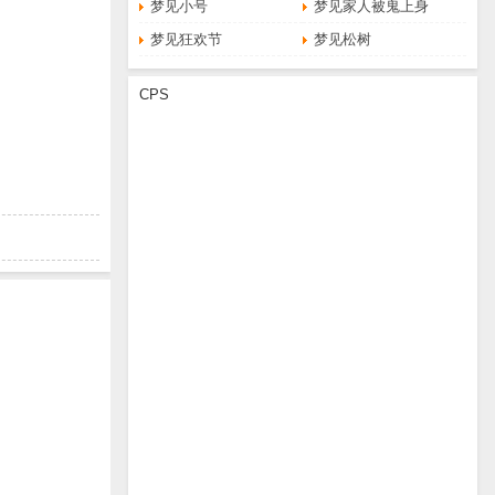
梦见小号
梦见家人被鬼上身
梦见狂欢节
梦见松树
CPS