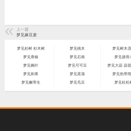
上一篇
梦见麻豆麦
梦见杉树 杉木树
梦见桃木
梦见树木
梦见青椒
梦见石南
梦见接骨
梦见枫叶
梦见可可豆
梦见大蒜 蒜苗
梦见刺果
梦见菖蒲
梦见热带
梦见槲寄生
梦见毛豆
梦见杜松