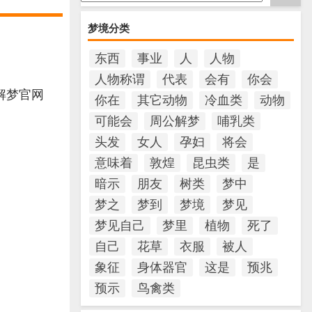
梦境分类
东西
事业
人
人物
人物称谓
代表
会有
你会
解梦官网
你在
其它动物
冷血类
动物
可能会
周公解梦
哺乳类
头发
女人
孕妇
将会
意味着
敦煌
昆虫类
是
暗示
朋友
树类
梦中
梦之
梦到
梦境
梦见
梦见自己
梦里
植物
死了
自己
花草
衣服
被人
象征
身体器官
这是
预兆
预示
鸟禽类